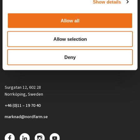
Show details
Allow all
Allow selection
Alla priser på tillbehör och tillval gäller vid köp av ny maskin. Priserna
Deny
gäller inte vid köp av enskild produkt, till exempel
reservdel. Kontakta din lokala återförsäljare för aktuella priser.
Surgatan 12, 602 28
Norrköping, Sweden
+46 (0)11 – 19 70 40
marknad@nordfarm.se