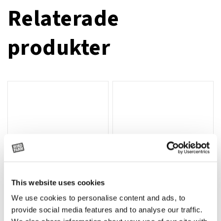
Relaterade
produkter
This website uses cookies
We use cookies to personalise content and ads, to
Rotor, komplett med slagor
Grön truckknapp
Lägg till i varukorg
provide social media features and to analyse our traffic.