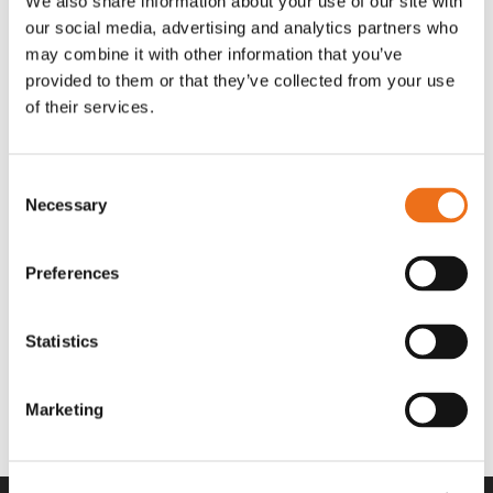
We also share information about your use of our site with
OR80013456G
A00220
our social media, advertising and analytics partners who
35 730
kr
530
kr
(ex. moms)
(ex. moms)
may combine it with other information that you’ve
provided to them or that they’ve collected from your use
of their services.
Consent
Necessary
Selection
Preferences
Statistics
Rotor teeth 8t/6k 7.5Gr/8 R6/14
Rotor teeth 8t/6k 0Gr/8 R6/14
Lägg till i varukorg
969.1865
969.1864
Marketing
2 692
kr
2 692
kr
(ex. moms)
(ex. moms)