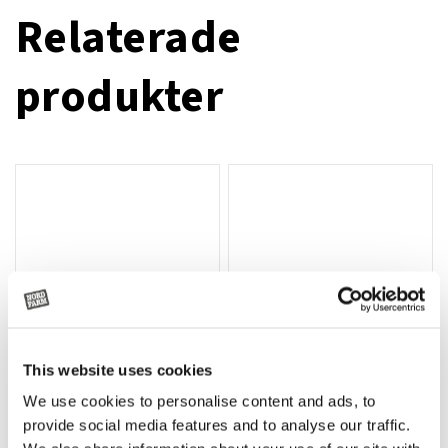
Relaterade
produkter
This website uses cookies
We use cookies to personalise content and ads, to
Rotor, komplett med slagor
Grön truckknapp
Lägg till i varukorg
provide social media features and to analyse our traffic.