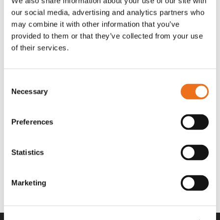
We also share information about your use of our site with
OR80013456G
A00220
our social media, advertising and analytics partners who
35 730
kr
530
kr
(ex. moms)
(ex. moms)
may combine it with other information that you’ve
provided to them or that they’ve collected from your use
of their services.
Consent
Necessary
Selection
Preferences
Statistics
Rotor teeth 8t/6k 7.5Gr/8 R6/14
Rotor teeth 8t/6k 0Gr/8 R6/14
Lägg till i varukorg
969.1865
969.1864
Marketing
2 692
kr
2 692
kr
(ex. moms)
(ex. moms)