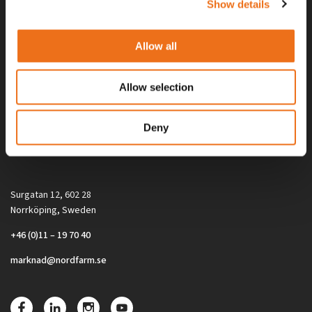
Show details
Allow all
Allow selection
Alla priser på tillbehör och tillval gäller vid köp av ny maskin. Priserna
Deny
gäller inte vid köp av enskild produkt, till exempel
reservdel. Kontakta din lokala återförsäljare för aktuella priser.
Surgatan 12, 602 28
Norrköping, Sweden
+46 (0)11 – 19 70 40
marknad@nordfarm.se