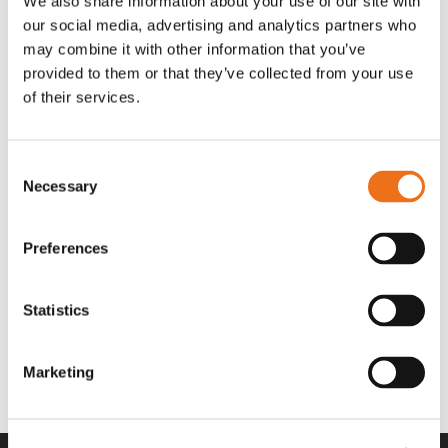
We also share information about your use of our site with
OR80013456G
A00220
our social media, advertising and analytics partners who
35 730
kr
530
kr
(ex. moms)
(ex. moms)
may combine it with other information that you’ve
provided to them or that they’ve collected from your use
of their services.
Consent
Necessary
Selection
Preferences
Statistics
Rotor teeth 8t/6k 7.5Gr/8 R6/14
Rotor teeth 8t/6k 0Gr/8 R6/14
Lägg till i varukorg
969.1865
969.1864
Marketing
2 692
kr
2 692
kr
(ex. moms)
(ex. moms)