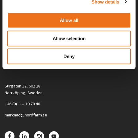
Show details
Allow all
Allow selection
Alla priser på tillbehör och tillval gäller vid köp av ny maskin. Priserna
Deny
gäller inte vid köp av enskild produkt, till exempel
reservdel. Kontakta din lokala återförsäljare för aktuella priser.
Surgatan 12, 602 28
Norrköping, Sweden
+46 (0)11 – 19 70 40
marknad@nordfarm.se