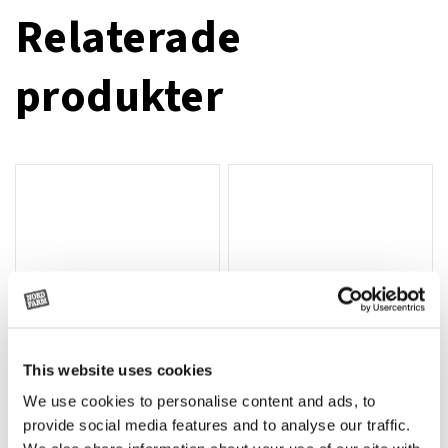
Relaterade
produkter
This website uses cookies
We use cookies to personalise content and ads, to
Rotor, komplett med slagor
Grön truckknapp
Lägg till i varukorg
provide social media features and to analyse our traffic.