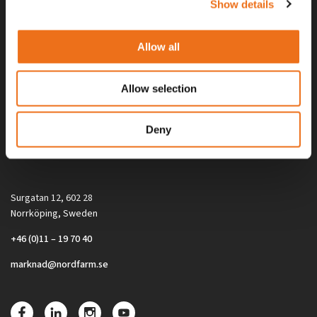
Show details
Allow all
Allow selection
Alla priser på tillbehör och tillval gäller vid köp av ny maskin. Priserna
Deny
gäller inte vid köp av enskild produkt, till exempel
reservdel. Kontakta din lokala återförsäljare för aktuella priser.
Surgatan 12, 602 28
Norrköping, Sweden
+46 (0)11 – 19 70 40
marknad@nordfarm.se