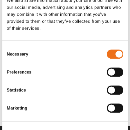
We also share information about your use of our site with
OR80013456G
A00220
our social media, advertising and analytics partners who
35 730
kr
530
kr
(ex. moms)
(ex. moms)
may combine it with other information that you’ve
provided to them or that they’ve collected from your use
of their services.
Consent
Necessary
Selection
Preferences
Statistics
Rotor teeth 8t/6k 7.5Gr/8 R6/14
Rotor teeth 8t/6k 0Gr/8 R6/14
Lägg till i varukorg
969.1865
969.1864
Marketing
2 692
kr
2 692
kr
(ex. moms)
(ex. moms)