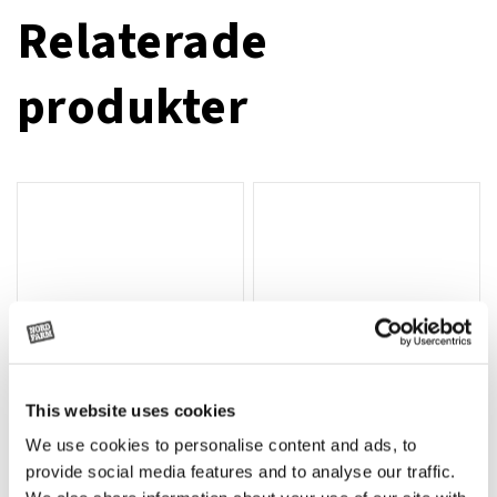
Relaterade
produkter
This website uses cookies
We use cookies to personalise content and ads, to
Rotor, komplett med slagor
Grön truckknapp
Lägg till i varukorg
provide social media features and to analyse our traffic.