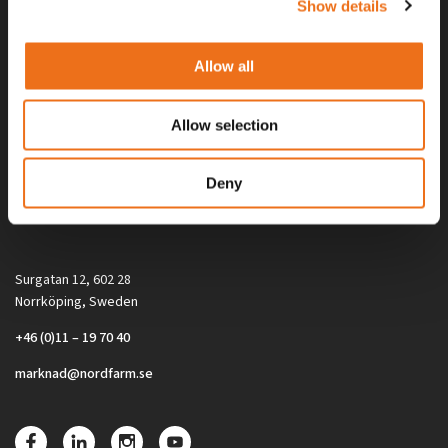
Show details
Allow all
Allow selection
Alla priser på tillbehör och tillval gäller vid köp av ny maskin. Priserna
Deny
gäller inte vid köp av enskild produkt, till exempel
reservdel. Kontakta din lokala återförsäljare för aktuella priser.
Surgatan 12, 602 28
Norrköping, Sweden
+46 (0)11 – 19 70 40
marknad@nordfarm.se