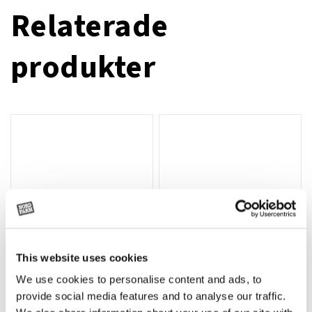
Relaterade
produkter
This website uses cookies
We use cookies to personalise content and ads, to
Rotor, komplett med slagor
Grön truckknapp
Lägg till i varukorg
provide social media features and to analyse our traffic.