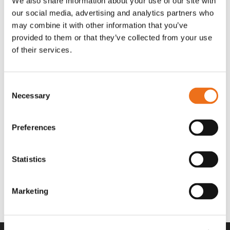
We also share information about your use of our site with
OR80013456G
A00220
our social media, advertising and analytics partners who
35 730
kr
530
kr
(ex. moms)
(ex. moms)
may combine it with other information that you’ve
provided to them or that they’ve collected from your use
of their services.
Consent
Necessary
Selection
Preferences
Statistics
Rotor teeth 8t/6k 7.5Gr/8 R6/14
Rotor teeth 8t/6k 0Gr/8 R6/14
Lägg till i varukorg
969.1865
969.1864
Marketing
2 692
kr
2 692
kr
(ex. moms)
(ex. moms)