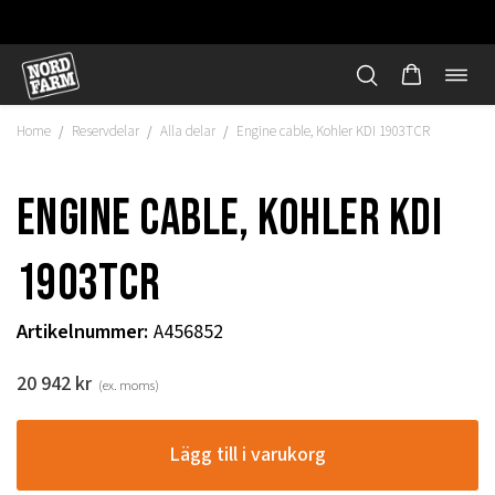
Öppn
Hoppa
navi
till
Home
Reservdelar
Alla delar
Engine cable, Kohler KDI 1903TCR
/
/
/
innehåll
Engine cable, Kohler KDI
1903TCR
Artikelnummer
:
A456852
20 942
kr
(ex. moms)
"
Lägg till i varukorg