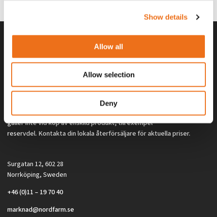
2 692
kr
2 692
kr
(ex. moms)
(ex. moms)
Show details
Allow all
Allow selection
Deny
Alla priser på tillbehör och tillval gäller vid köp av ny maskin. Priserna
gäller inte vid köp av enskild produkt, till exempel
reservdel. Kontakta din lokala återförsäljare för aktuella priser.
Surgatan 12, 602 28
Norrköping, Sweden
+46 (0)11 – 19 70 40
marknad@nordfarm.se