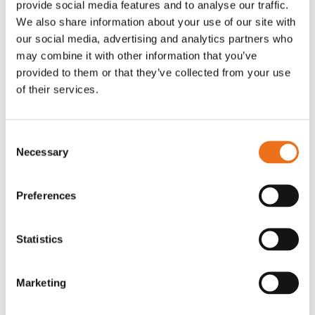
provide social media features and to analyse our traffic.
Rotor, komplett med slagor
Grön truckknapp
We also share information about your use of our site with
Lägg till i varukorg
our social media, advertising and analytics partners who
OR80013456G
A00220
may combine it with other information that you’ve
35 730
kr
530
kr
(ex. moms)
(ex. moms)
provided to them or that they’ve collected from your use
of their services.
Consent
Necessary
Selection
Preferences
Statistics
Rotor teeth 8t/6k 7.5Gr/8 R6/14
Rotor teeth 8t/6k 0Gr/8 R6/14
Lägg till i varukorg
Marketing
969.1865
969.1864