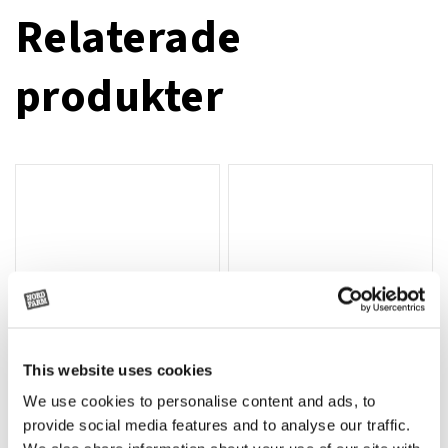
Relaterade
produkter
This website uses cookies
We use cookies to personalise content and ads, to
Rotor, komplett med slagor
Grön truckknapp
Lägg till i varukorg
provide social media features and to analyse our traffic.