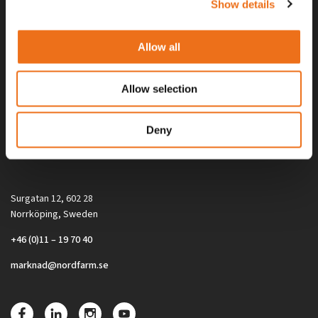
Show details
Allow all
Allow selection
Alla priser på tillbehör och tillval gäller vid köp av ny maskin. Priserna
Deny
gäller inte vid köp av enskild produkt, till exempel
reservdel. Kontakta din lokala återförsäljare för aktuella priser.
Surgatan 12, 602 28
Norrköping, Sweden
+46 (0)11 – 19 70 40
marknad@nordfarm.se