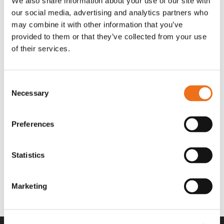
We also share information about your use of our site with
OR80013456G
A00220
our social media, advertising and analytics partners who
35 730
kr
530
kr
(ex. moms)
(ex. moms)
may combine it with other information that you’ve
provided to them or that they’ve collected from your use
of their services.
Consent
Necessary
Selection
Preferences
Statistics
Rotor teeth 8t/6k 7.5Gr/8 R6/14
Rotor teeth 8t/6k 0Gr/8 R6/14
Lägg till i varukorg
969.1865
969.1864
Marketing
2 692
kr
2 692
kr
(ex. moms)
(ex. moms)