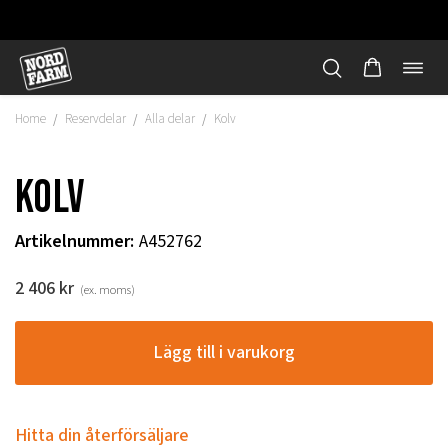
Öppn
Hoppa
navi
till
Home
Reservdelar
Alla delar
Kolv
/
/
/
innehåll
Kolv
Artikelnummer
:
A452762
2 406
kr
(ex. moms)
Lägg till i varukorg
"
Hitta din återförsäljare