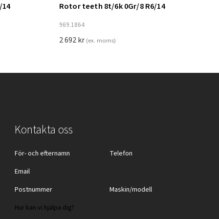
/14
Rotor teeth 8t/6k 0Gr/8 R6/14
Lägg till i varukorg
969.1864
2 692
kr
(ex. moms)
Kontakta oss