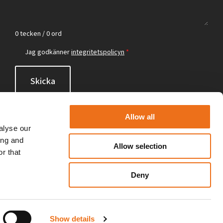
0 tecken / 0 ord
Jag godkänner
integritetspolicyn
*
Skicka
Allow all
alyse our
ing and
Allow selection
r that
Deny
Show details