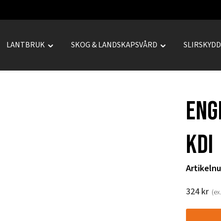
LANTBRUK
SKOG & LANDSKAPSVÅRD
SLIRSKYD
le
Toggle
Toggle
REPRENAD"
"LANTBRUK"
"SKOG
u
menu
&
LANDSKAPSVÅRD
Eng
menu
KDI
Artikeln
324
kr
(ex