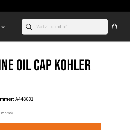
D
Toggle
"SLIRSKYDD"
menu
"
ine oil cap Kohler
ummer
:
A448691
. moms)