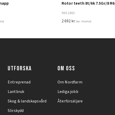
knapp
Rotor teeth 8t/6k 7.5Gr/8 R6
ill i varukorg
Lägg till i varukorg
969.1865
2 692
kr
ms)
(ex. moms)
UTFORSKA
OM OSS
Entreprenad
Om Nordfarm
Lantbruk
Lediga jobb
Skog & landskapsvård
Återförsäljare
Slirskydd