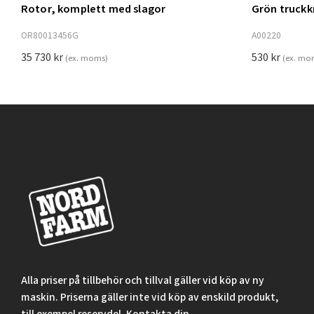
Rotor, komplett med slagor
Grön truck
Lägg t
OR80013456G
A00220
35 730
kr
530
kr
(ex. moms)
(ex. mo
Alla priser på tillbehör och tillval gäller vid köp av ny
maskin. Priserna gäller inte vid köp av enskild produkt,
till exempel reservdel. Kontakta din