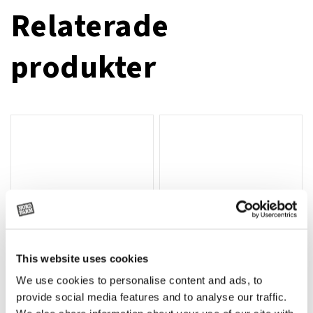
Relaterade
produkter
This website uses cookies
We use cookies to personalise content and ads, to
Rotor, komplett med slagor
Grön truckknapp
Lägg till i varukorg
provide social media features and to analyse our traffic.