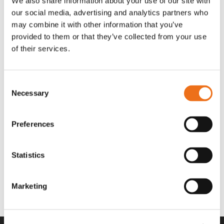
We also share information about your use of our site with
OR80013456G
A00220
our social media, advertising and analytics partners who
35 730
kr
530
kr
(ex. moms)
(ex. moms)
may combine it with other information that you’ve
provided to them or that they’ve collected from your use
of their services.
Consent
Necessary
Selection
Preferences
Statistics
Rotor teeth 8t/6k 7.5Gr/8 R6/14
Rotor teeth 8t/6k 0Gr/8 R6/14
Lägg till i varukorg
969.1865
969.1864
Marketing
2 692
kr
2 692
kr
(ex. moms)
(ex. moms)