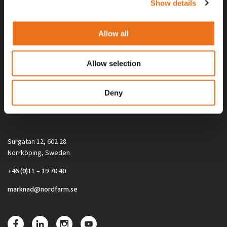
Show details
Allow all
Allow selection
Alla priser på tillbehör och tillval gäller vid köp av ny maskin. Priserna
Deny
gäller inte vid köp av enskild produkt, till exempel
reservdel. Kontakta din lokala återförsäljare för aktuella priser.
Surgatan 12, 602 28
Norrköping, Sweden
+46 (0)11 – 19 70 40
marknad@nordfarm.se