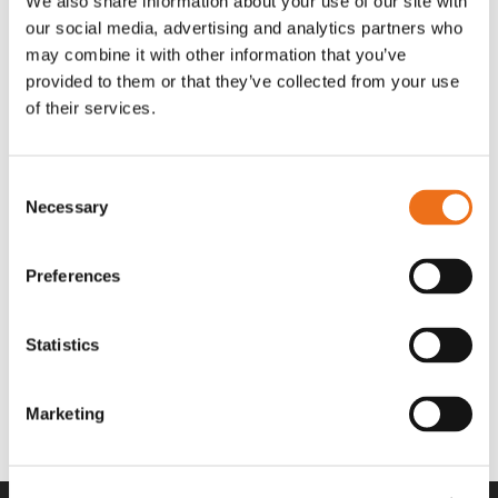
We also share information about your use of our site with
OR80013456G
A00220
our social media, advertising and analytics partners who
35 730
kr
530
kr
(ex. moms)
(ex. moms)
may combine it with other information that you’ve
provided to them or that they’ve collected from your use
of their services.
Consent
Necessary
Selection
Preferences
Statistics
Rotor teeth 8t/6k 7.5Gr/8 R6/14
Rotor teeth 8t/6k 0Gr/8 R6/14
Lägg till i varukorg
969.1865
969.1864
Marketing
2 692
kr
2 692
kr
(ex. moms)
(ex. moms)