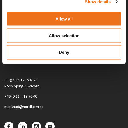
Show details
Allow all
Allow selection
Alla priser på tillbehör och tillval gäller vid köp av ny maskin. Priserna
Deny
gäller inte vid köp av enskild produkt, till exempel
reservdel. Kontakta din lokala återförsäljare för aktuella priser.
Surgatan 12, 602 28
Norrköping, Sweden
+46 (0)11 – 19 70 40
marknad@nordfarm.se