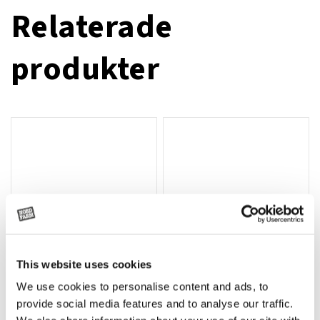
Relaterade
produkter
This website uses cookies
We use cookies to personalise content and ads, to
Rotor, komplett med slagor
Grön truckknapp
Lägg till i varukorg
provide social media features and to analyse our traffic.