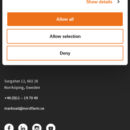
Show details
Allow all
Allow selection
Alla priser på tillbehör och tillval gäller vid köp av ny maskin. Priserna
Deny
gäller inte vid köp av enskild produkt, till exempel
reservdel. Kontakta din lokala återförsäljare för aktuella priser.
Surgatan 12, 602 28
Norrköping, Sweden
+46 (0)11 – 19 70 40
marknad@nordfarm.se