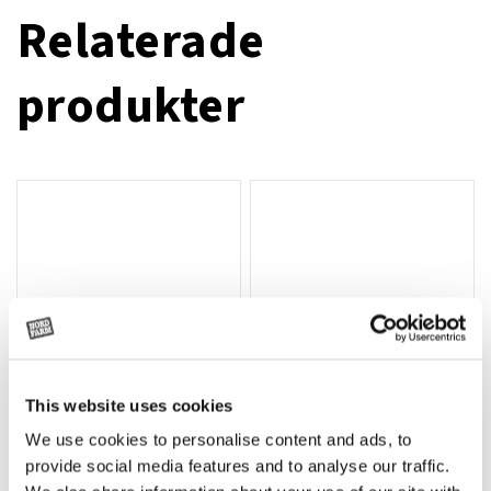
Relaterade
produkter
This website uses cookies
We use cookies to personalise content and ads, to
Rotor, komplett med slagor
Grön truckknapp
Lägg till i varukorg
provide social media features and to analyse our traffic.