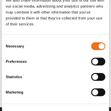
We also share information about your use of our site with
OR80013456G
A00220
our social media, advertising and analytics partners who
35 730
kr
530
kr
(ex. moms)
(ex. moms)
may combine it with other information that you’ve
provided to them or that they’ve collected from your use
of their services.
Consent
Necessary
Selection
Preferences
Statistics
Rotor teeth 8t/6k 7.5Gr/8 R6/14
Rotor teeth 8t/6k 0Gr/8 R6/14
Lägg till i varukorg
969.1865
969.1864
Marketing
2 692
kr
2 692
kr
(ex. moms)
(ex. moms)