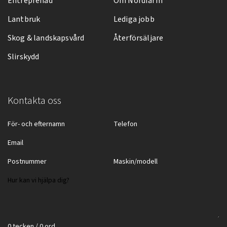
Entreprenad
Om Nordfarm
Lantbruk
Lediga jobb
Skog & landskapsvård
Återförsäljare
Slirskydd
Kontakta oss
0 tecken / 0 ord