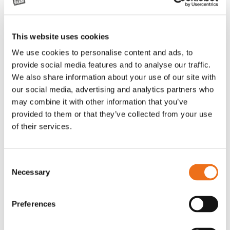
This website uses cookies
We use cookies to personalise content and ads, to
provide social media features and to analyse our traffic.
We also share information about your use of our site with
our social media, advertising and analytics partners who
may combine it with other information that you’ve
provided to them or that they’ve collected from your use
of their services.
Rotor, komplett med slagor
Grön truckknapp
Lägg till i varukorg
OR80013456G
A00220
Consent
Necessary
35 730
kr
530
kr
Selection
(ex. moms)
(ex. moms)
Preferences