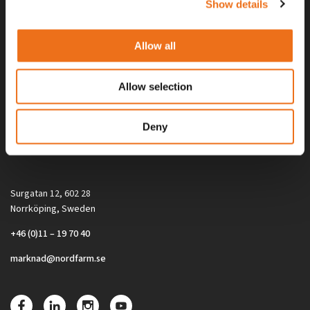
Show details
Allow all
Allow selection
Alla priser på tillbehör och tillval gäller vid köp av ny maskin. Priserna
Deny
gäller inte vid köp av enskild produkt, till exempel
reservdel. Kontakta din lokala återförsäljare för aktuella priser.
Surgatan 12, 602 28
Norrköping, Sweden
+46 (0)11 – 19 70 40
marknad@nordfarm.se