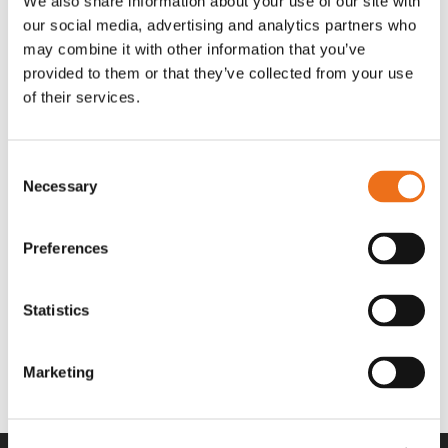
We also share information about your use of our site with
OR80013456G
A00220
our social media, advertising and analytics partners who
35 730
kr
530
kr
(ex. moms)
(ex. moms)
may combine it with other information that you’ve
provided to them or that they’ve collected from your use
of their services.
Consent
Necessary
Selection
Preferences
Statistics
Rotor teeth 8t/6k 7.5Gr/8 R6/14
Rotor teeth 8t/6k 0Gr/8 R6/14
Lägg till i varukorg
969.1865
969.1864
Marketing
2 692
kr
2 692
kr
(ex. moms)
(ex. moms)