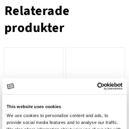
Relaterade
produkter
This website uses cookies
We use cookies to personalise content and ads, to
Rotor, komplett med slagor
Grön truckknapp
Lägg till i varukorg
provide social media features and to analyse our traffic.