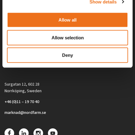
Show details
Allow all
Allow selection
Alla priser på tillbehör och tillval gäller vid köp av ny maskin. Priserna
Deny
gäller inte vid köp av enskild produkt, till exempel
reservdel. Kontakta din lokala återförsäljare för aktuella priser.
Surgatan 12, 602 28
Norrköping, Sweden
+46 (0)11 – 19 70 40
marknad@nordfarm.se