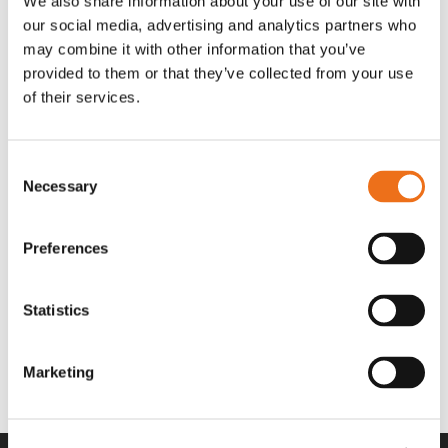
We also share information about your use of our site with
OR80013456G
A00220
our social media, advertising and analytics partners who
35 730
kr
530
kr
(ex. moms)
(ex. moms)
may combine it with other information that you’ve
provided to them or that they’ve collected from your use
of their services.
Consent
Necessary
Selection
Preferences
Statistics
Rotor teeth 8t/6k 7.5Gr/8 R6/14
Rotor teeth 8t/6k 0Gr/8 R6/14
Lägg till i varukorg
969.1865
969.1864
Marketing
2 692
kr
2 692
kr
(ex. moms)
(ex. moms)