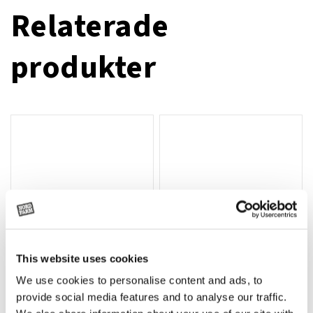
Relaterade
produkter
This website uses cookies
We use cookies to personalise content and ads, to
Rotor, komplett med slagor
Grön truckknapp
Lägg till i varukorg
provide social media features and to analyse our traffic.