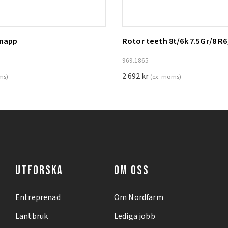
knapp
Rotor teeth 8t/6k 7.5Gr/8 R6
ill i varukorg
Lägg till i varukorg
969.1865
2 692
kr
ms)
(ex. moms)
UTFORSKA
OM OSS
Entreprenad
Om Nordfarm
Lantbruk
Lediga jobb