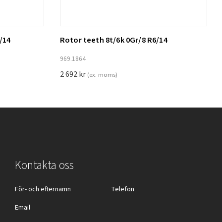
/14
Rotor teeth 8t/6k 0Gr/8 R6/14
Lägg till i varukorg
969.1864
2 692
kr
(ex. moms)
Kontakta oss