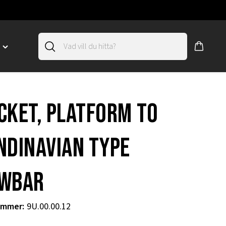
D
Toggle
"SLIRSKYDD"
menu
"
cket, platform to
ndinavian type
wbar
ummer
:
9U.00.00.12