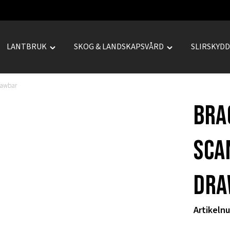
LANTBRUK
SKOG & LANDSKAPSVÅRD
SLIRSKYD
le
Toggle
Toggle
REPRENAD"
"LANTBRUK"
"SKOG
u
menu
&
drawbar
LANDSKAPSVÅRD
Bra
menu
Sca
dra
Artikeln