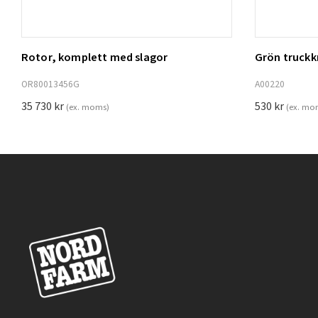
Rotor, komplett med slagor
Grön truck
Lägg t
OR80013456G
A00220
35 730
kr
530
kr
(ex. moms)
(ex. mo