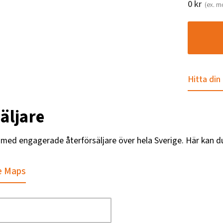
0
kr
(ex. 
Hitta din
äljare
g med engagerade återförsäljare över hela Sverige. Här kan d
e Maps