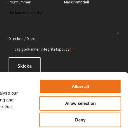
0 tecken / 0 ord
Jag godkänner
integritetspolicyn
*
Skicka
Allow all
alyse our
ing and
Allow selection
r that
Deny