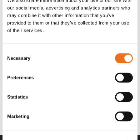
We also share information about your use of our site with
OR80013456G
A00220
our social media, advertising and analytics partners who
35 730
kr
530
kr
(ex. moms)
(ex. moms)
may combine it with other information that you’ve
provided to them or that they’ve collected from your use
of their services.
Consent
Necessary
Selection
Preferences
Statistics
Rotor teeth 8t/6k 7.5Gr/8 R6/14
Rotor teeth 8t/6k 0Gr/8 R6/14
Lägg till i varukorg
969.1865
969.1864
Marketing
2 692
kr
2 692
kr
(ex. moms)
(ex. moms)