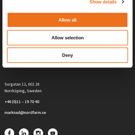
Show details
Allow all
Allow selection
Alla priser på tillbehör och tillval gäller vid köp av ny maskin. Priserna
Deny
gäller inte vid köp av enskild produkt, till exempel
reservdel. Kontakta din lokala återförsäljare för aktuella priser.
Surgatan 12, 602 28
Norrköping, Sweden
+46 (0)11 – 19 70 40
marknad@nordfarm.se