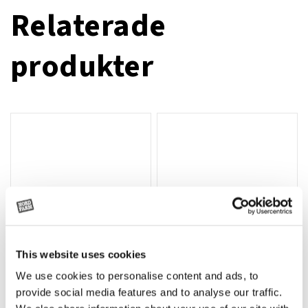
Relaterade
produkter
This website uses cookies
We use cookies to personalise content and ads, to
Rotor, komplett med slagor
Grön truckknapp
Lägg till i varukorg
provide social media features and to analyse our traffic.