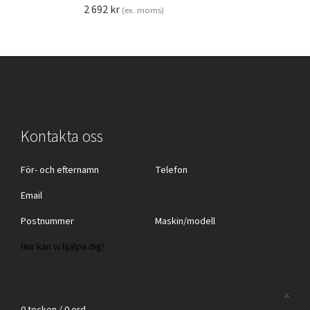
2 692
kr
(ex. moms)
Kontakta oss