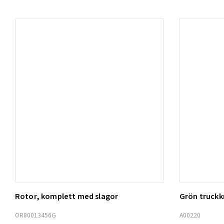
Rotor, komplett med slagor
Grön truck
Lägg t
OR80013456G
A00220