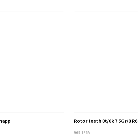
knapp
Rotor teeth 8t/6k 7.5Gr/8 R6
ill i varukorg
Lägg till i varukorg
969.1865