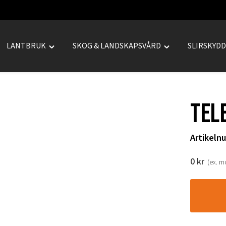
LANTBRUK
SKOG & LANDSKAPSVÅRD
SLIRSKYD
le
Toggle
Toggle
REPRENAD"
"LANTBRUK"
"SKOG
u
menu
&
LANDSKAPSVÅRD
Tel
menu
Artikeln
0
kr
(ex. 