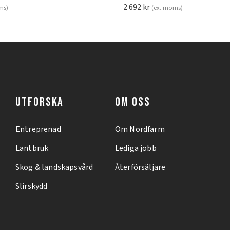
2 692
kr
ms)
(ex. moms)
UTFORSKA
OM OSS
Entreprenad
Om Nordfarm
Lantbruk
Lediga jobb
Skog & landskapsvård
Återförsäljare
Slirskydd