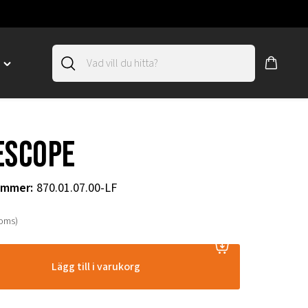
D
Toggle
"SLIRSKYDD"
menu
"
escope
ummer
:
870.01.07.00-LF
moms)
Lägg till i varukorg