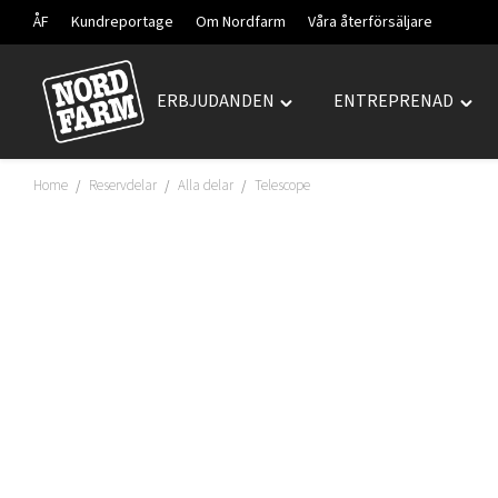
ÅF
Kundreportage
Om Nordfarm
Våra återförsäljare
ERBJUDANDEN
ENTREPRENAD
Hoppa
Toggle
Togg
till
"ERBJUDANDEN"
"ENT
innehåll
menu
men
Home
Reservdelar
Alla delar
Telescope
/
/
/