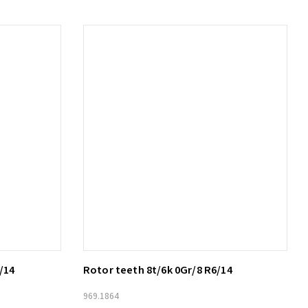
/14
Rotor teeth 8t/6k 0Gr/8 R6/14
Lägg till i varukorg
969.1864