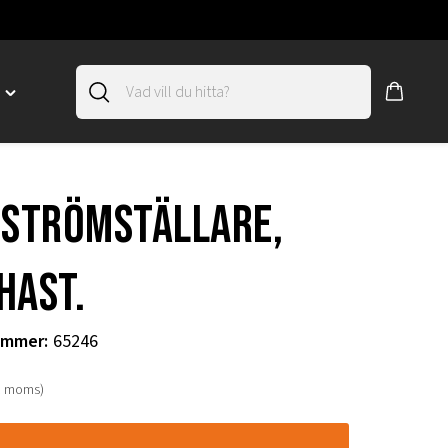
D
Toggle
"SLIRSKYDD"
menu
"
pströmställare,
hast.
ummer
:
65246
. moms)