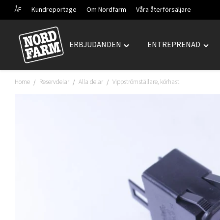
ÅF
Kundreportage
Om Nordfarm
Våra återförsäljare
ERBJUDANDEN
ENTREPRENAD
Hoppa
Toggle
Togg
till
"ERBJUDANDEN"
"ENT
innehåll
menu
men
Home
Reservdelar
Alla delar
Vippströmställare, körhast.
/
/
/