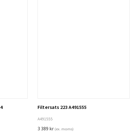
14
Filtersats 223 A491555
Lägg till i varukorg
A491555
3 389
kr
(ex. moms)