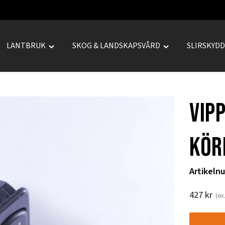
LANTBRUK
SKOG & LANDSKAPSVÅRD
SLIRSKYD
le
Toggle
Toggle
REPRENAD"
"LANTBRUK"
"SKOG
u
menu
&
LANDSKAPSVÅRD
Vip
menu
kör
Artikeln
427
kr
(ex