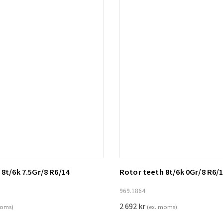
8t/6k 7.5Gr/8 R6/14
Rotor teeth 8t/6k 0Gr/8 R6/
ill i varukorg
Lägg till i varukorg
969.1864
2 692
kr
moms)
(ex. moms)