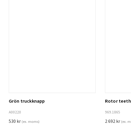
Grön truckknapp
Rotor teeth 
Lägg t
A00220
969.1865
530
kr
2 692
kr
(ex. moms)
(ex. 