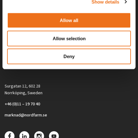
Show details
Allow all
Allow selection
Alla priser på tillbehör och tillval gäller vid köp av ny maskin. Priserna
Deny
gäller inte vid köp av enskild produkt, till exempel
reservdel. Kontakta din lokala återförsäljare för aktuella priser.
Surgatan 12, 602 28
Norrköping, Sweden
+46 (0)11 – 19 70 40
marknad@nordfarm.se