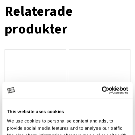
Relaterade
produkter
This website uses cookies
We use cookies to personalise content and ads, to
Rotor, komplett med slagor
Grön truckknapp
Lägg till i varukorg
provide social media features and to analyse our traffic.