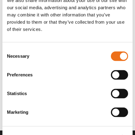
We also share information about your use of our site with
OR80013456G
A00220
our social media, advertising and analytics partners who
35 730
kr
530
kr
(ex. moms)
(ex. moms)
may combine it with other information that you’ve
provided to them or that they’ve collected from your use
of their services.
Consent
Necessary
Selection
Preferences
Statistics
Rotor teeth 8t/6k 7.5Gr/8 R6/14
Rotor teeth 8t/6k 0Gr/8 R6/14
Lägg till i varukorg
969.1865
969.1864
Marketing
2 692
kr
2 692
kr
(ex. moms)
(ex. moms)