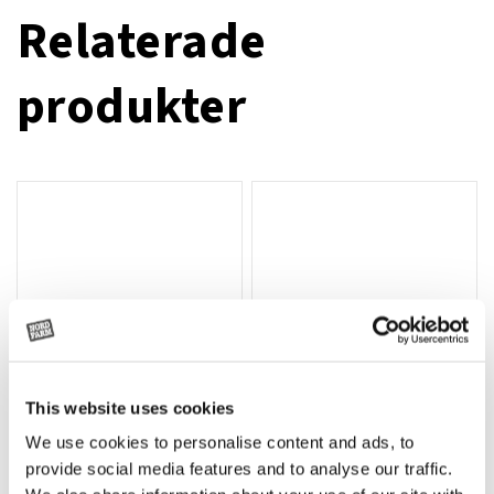
Relaterade
produkter
This website uses cookies
We use cookies to personalise content and ads, to
Rotor, komplett med slagor
Grön truckknapp
Lägg till i varukorg
provide social media features and to analyse our traffic.