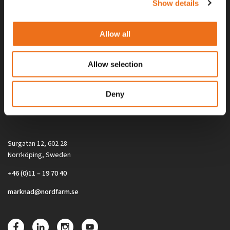
Show details
Allow all
Allow selection
Alla priser på tillbehör och tillval gäller vid köp av ny maskin. Priserna
Deny
gäller inte vid köp av enskild produkt, till exempel
reservdel. Kontakta din lokala återförsäljare för aktuella priser.
Surgatan 12, 602 28
Norrköping, Sweden
+46 (0)11 – 19 70 40
marknad@nordfarm.se