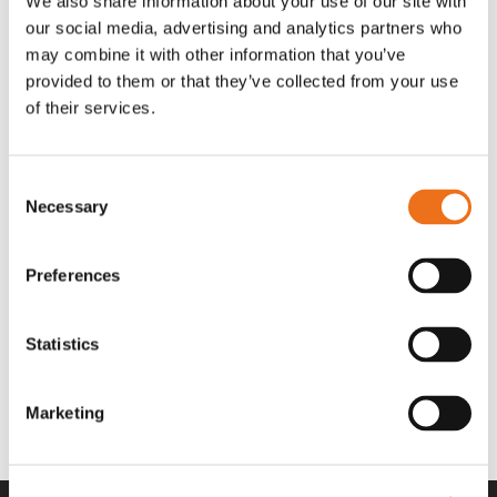
We also share information about your use of our site with
OR80013456G
A00220
our social media, advertising and analytics partners who
35 730
kr
530
kr
(ex. moms)
(ex. moms)
may combine it with other information that you’ve
provided to them or that they’ve collected from your use
of their services.
Consent
Necessary
Selection
Preferences
Statistics
Rotor teeth 8t/6k 7.5Gr/8 R6/14
Rotor teeth 8t/6k 0Gr/8 R6/14
Lägg till i varukorg
969.1865
969.1864
Marketing
2 692
kr
2 692
kr
(ex. moms)
(ex. moms)