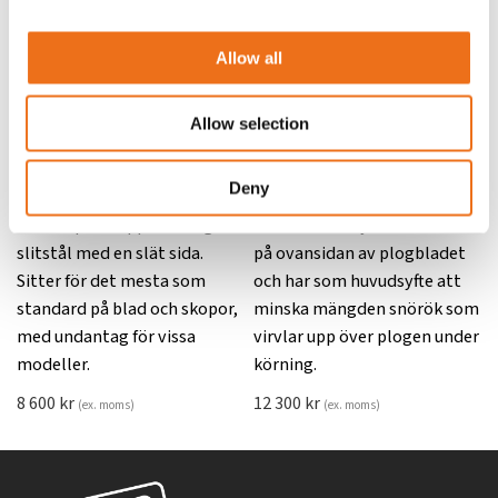
Allow all
Allow selection
Slitstålsset för klaffskopa
Snöröksskydd
Lägg till i varukorg
Deny
409.740
463.800
En komplett uppsättning
Ett snöröksskydd monteras
slitstål med en slät sida.
på ovansidan av plogbladet
Sitter för det mesta som
och har som huvudsyfte att
standard på blad och skopor,
minska mängden snörök som
med undantag för vissa
virvlar upp över plogen under
modeller.
körning.
8 600
kr
12 300
kr
(ex. moms)
(ex. moms)