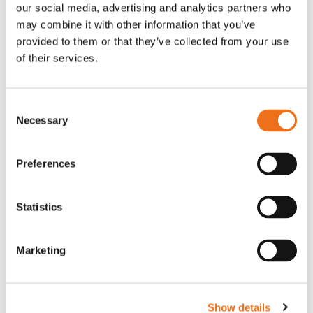
our social media, advertising and analytics partners who
may combine it with other information that you’ve
provided to them or that they’ve collected from your use
of their services.
Consent
Necessary
Selection
Stänkskydd
Magnet 12V
Lägg till i varukorg
Preferences
482.710
217B0240
9 I lager
Statistics
800
kr
990
kr
(ex. moms)
(ex. moms)
Marketing
Show details