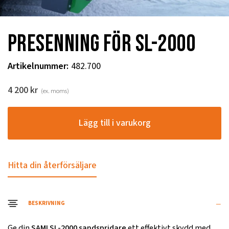
Presenning för SL-2000
Artikelnummer
:
482.700
4 200
kr
(ex. moms)
Lägg till i varukorg
Hitta din återförsäljare
BESKRIVNING
Ge din
SAMI SL-2000 sandspridare
ett effektivt skydd med