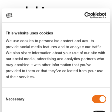
produkter
This website uses cookies
We use cookies to personalise content and ads, to
provide social media features and to analyse our traffic.
We also share information about your use of our site with
our social media, advertising and analytics partners who
may combine it with other information that you’ve
provided to them or that they’ve collected from your use
of their services.
Rotor, komplett med slagor
Grön truckknapp
Lägg till i varukorg
Consent
Necessary
Selection
OR80013456G
A00220
35 730
kr
530
kr
(ex. moms)
(ex. moms)