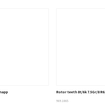
knapp
Rotor teeth 8t/6k 7.5Gr/8 R6
ill i varukorg
Lägg till i varukorg
969.1865