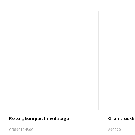
Rotor, komplett med slagor
Grön truck
Lägg t
OR80013456G
A00220