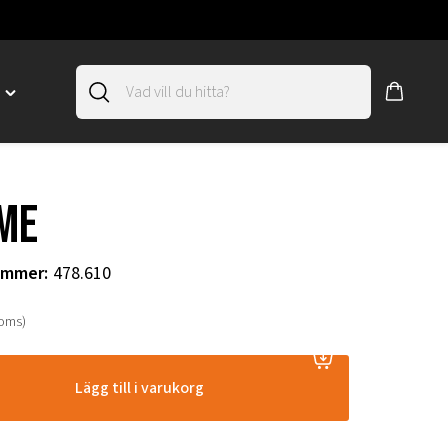
D
Toggle
"SLIRSKYDD"
menu
"
me
ummer
:
478.610
moms)
Lägg till i varukorg