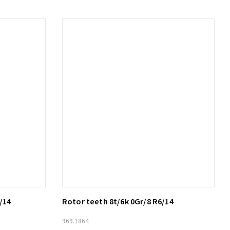
/14
Rotor teeth 8t/6k 0Gr/8 R6/14
Lägg till i varukorg
969.1864