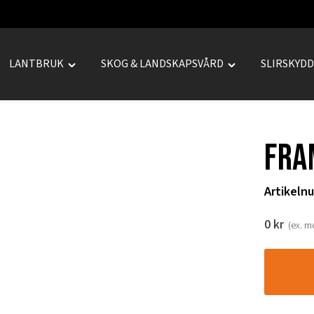
LANTBRUK
SKOG & LANDSKAPSVÅRD
SLIRSKYD
le
Toggle
Toggle
REPRENAD"
"LANTBRUK"
"SKOG
u
menu
&
LANDSKAPSVÅRD
Fra
menu
Artikeln
0
kr
(ex. 