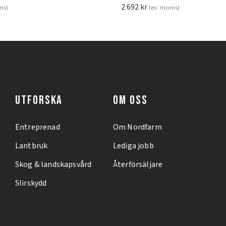
2 692
kr
ms)
(ex. moms)
UTFORSKA
OM OSS
Entreprenad
Om Nordfarm
Lantbruk
Lediga jobb
Skog & landskapsvård
Återförsäljare
Slirskydd