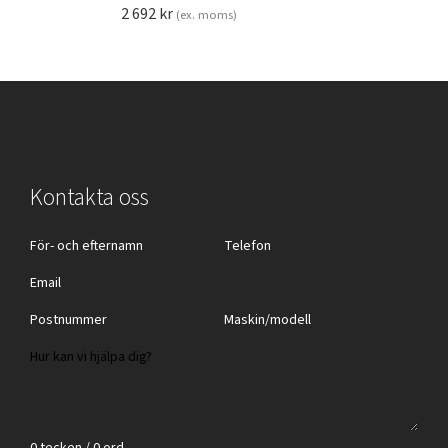
2 692
kr
(ex. moms)
Kontakta oss