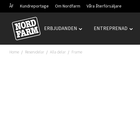
ÅF
Kundreportage
Om Nordfarm
Våra återförsäljare
ERBJUDANDEN
ENTREPRENAD
Hoppa
Toggle
Togg
till
"ERBJUDANDEN"
"ENT
innehåll
menu
men
Home
Reservdelar
Alla delar
Frame
/
/
/