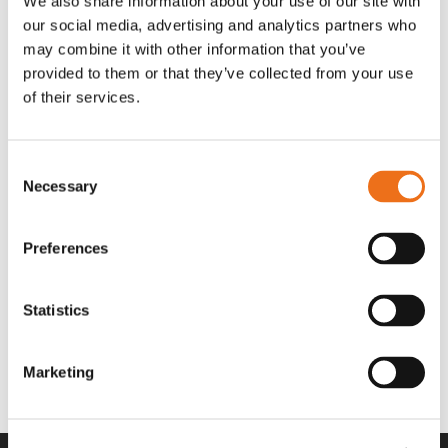
We also share information about your use of our site with
OR80013456G
A00220
our social media, advertising and analytics partners who
35 730
kr
530
kr
(ex. moms)
(ex. moms)
may combine it with other information that you’ve
provided to them or that they’ve collected from your use
of their services.
Consent
Necessary
Selection
Preferences
Statistics
Rotor teeth 8t/6k 7.5Gr/8 R6/14
Rotor teeth 8t/6k 0Gr/8 R6/14
Lägg till i varukorg
969.1865
969.1864
Marketing
2 692
kr
2 692
kr
(ex. moms)
(ex. moms)