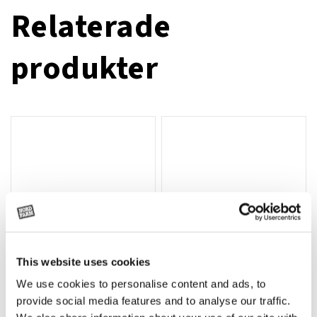
Relaterade
produkter
This website uses cookies
We use cookies to personalise content and ads, to
Rotor, komplett med slagor
Grön truckknapp
Lägg till i varukorg
provide social media features and to analyse our traffic.