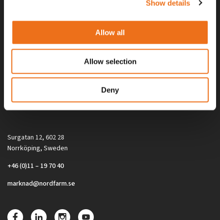
Show details
Allow all
Allow selection
Alla priser på tillbehör och tillval gäller vid köp av ny maskin. Priserna
Deny
gäller inte vid köp av enskild produkt, till exempel
reservdel. Kontakta din lokala återförsäljare för aktuella priser.
Surgatan 12, 602 28
Norrköping, Sweden
+46 (0)11 – 19 70 40
marknad@nordfarm.se