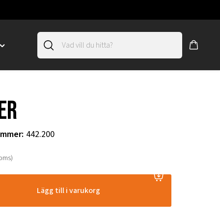
Toggle
"SLIRSKYDD"
menu
"
er
ummer
:
442.200
moms)
Lägg till i varukorg