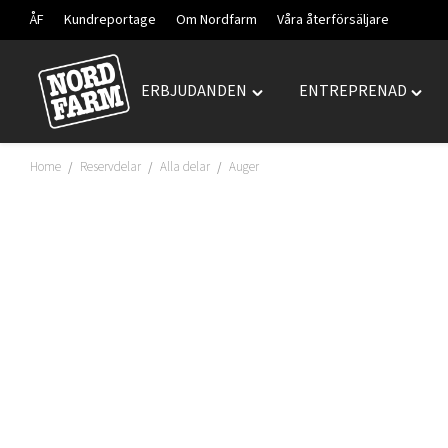
ÅF
Kundreportage
Om Nordfarm
Våra återförsäljare
ERBJUDANDEN
ENTREPRENAD
Hoppa
Toggle
Togg
till
"ERBJUDANDEN"
"ENT
innehåll
menu
menu
Home
Reservdelar
Alla delar
Auger
/
/
/