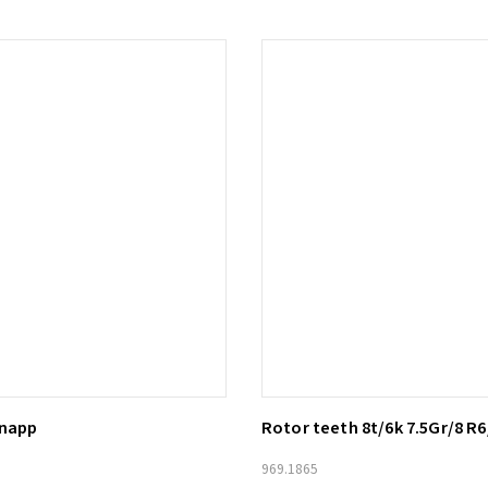
knapp
Rotor teeth 8t/6k 7.5Gr/8 R6
ill i varukorg
Lägg till i varukorg
969.1865