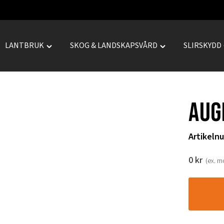
LANTBRUK
SKOG & LANDSKAPSVÅRD
SLIRSKYDD
le
Toggle
Toggle
REPRENAD"
"LANTBRUK"
"SKOG
menu
&
LANDSKAPSVÅRD
Aug
menu
Artikeln
0
kr
(ex. 