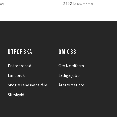
2 692
kr
ms)
(ex. moms)
UTFORSKA
OM OSS
Entreprenad
Om Nordfarm
Lantbruk
Lediga jobb
Skog & landskapsvård
Återförsäljare
Slirskydd