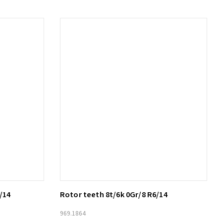
/14
Rotor teeth 8t/6k 0Gr/8 R6/14
Lägg till i varukorg
969.1864