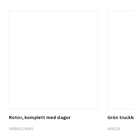
Rotor, komplett med slagor
Grön truck
Lägg t
OR80013456G
A00220