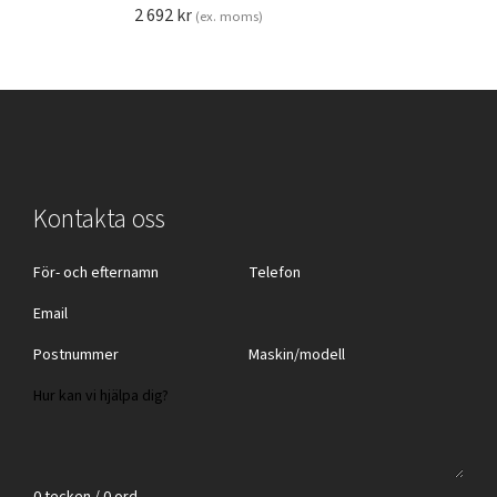
2 692
kr
(ex. moms)
Kontakta oss