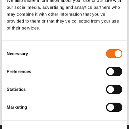
We also share information about your use of our site with
OR80013456G
A00220
our social media, advertising and analytics partners who
35 730
kr
530
kr
(ex. moms)
(ex. moms)
may combine it with other information that you’ve
provided to them or that they’ve collected from your use
of their services.
Consent
Necessary
Selection
Preferences
Statistics
Rotor teeth 8t/6k 7.5Gr/8 R6/14
Rotor teeth 8t/6k 0Gr/8 R6/14
Lägg till i varukorg
969.1865
969.1864
Marketing
2 692
kr
2 692
kr
(ex. moms)
(ex. moms)