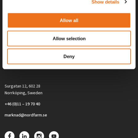
Show details
Allow all
Allow selection
Alla priser på tillbehör och tillval gäller vid köp av ny maskin. Priserna
Deny
gäller inte vid köp av enskild produkt, till exempel
reservdel. Kontakta din lokala återförsäljare för aktuella priser.
Surgatan 12, 602 28
Norrköping, Sweden
+46 (0)11 – 19 70 40
marknad@nordfarm.se