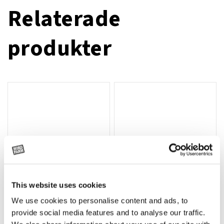
Relaterade
produkter
This website uses cookies
We use cookies to personalise content and ads, to
Rotor, komplett med slagor
Grön truckknapp
Lägg till i varukorg
provide social media features and to analyse our traffic.