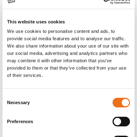
This website uses cookies
We use cookies to personalise content and ads, to
provide social media features and to analyse our traffic.
We also share information about your use of our site with
our social media, advertising and analytics partners who
may combine it with other information that you’ve
provided to them or that they’ve collected from your use
of their services.
Rotor, komplett med slagor
Grön truckknapp
Lägg till i varukorg
OR80013456G
A00220
Consent
Necessary
35 730
kr
530
kr
Selection
(ex. moms)
(ex. moms)
Preferences