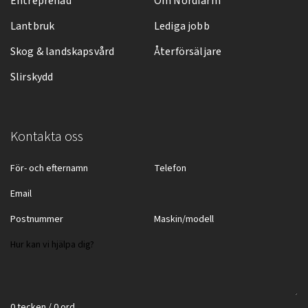
Entreprenad
Om Nordfarm
Lantbruk
Lediga jobb
Skog & landskapsvård
Återförsäljare
Slirskydd
Kontakta oss
0 tecken / 0 ord