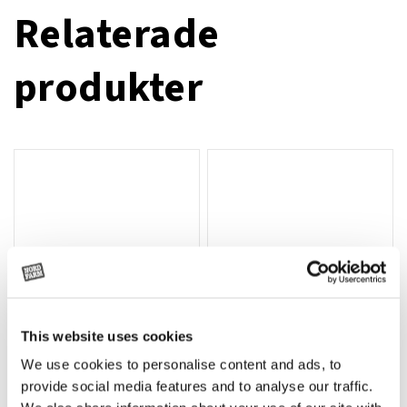
Relaterade
produkter
This website uses cookies
We use cookies to personalise content and ads, to
Rotor, komplett med slagor
Grön truckknapp
Lägg till i varukorg
provide social media features and to analyse our traffic.