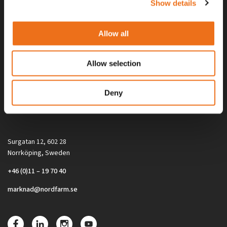
Show details
Allow all
Allow selection
Alla priser på tillbehör och tillval gäller vid köp av ny maskin. Priserna
Deny
gäller inte vid köp av enskild produkt, till exempel
reservdel. Kontakta din lokala återförsäljare för aktuella priser.
Surgatan 12, 602 28
Norrköping, Sweden
+46 (0)11 – 19 70 40
marknad@nordfarm.se