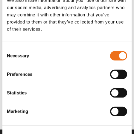
We also share information about your use of our site with
OR80013456G
A00220
our social media, advertising and analytics partners who
35 730
kr
530
kr
(ex. moms)
(ex. moms)
may combine it with other information that you’ve
provided to them or that they’ve collected from your use
of their services.
Consent
Necessary
Selection
Preferences
Statistics
Rotor teeth 8t/6k 7.5Gr/8 R6/14
Rotor teeth 8t/6k 0Gr/8 R6/14
Lägg till i varukorg
969.1865
969.1864
Marketing
2 692
kr
2 692
kr
(ex. moms)
(ex. moms)