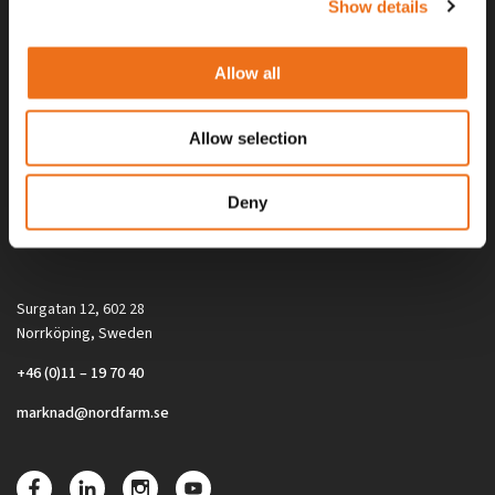
Show details
Allow all
Allow selection
Alla priser på tillbehör och tillval gäller vid köp av ny maskin. Priserna
Deny
gäller inte vid köp av enskild produkt, till exempel
reservdel. Kontakta din lokala återförsäljare för aktuella priser.
Surgatan 12, 602 28
Norrköping, Sweden
+46 (0)11 – 19 70 40
marknad@nordfarm.se