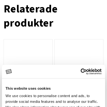
Relaterade
produkter
This website uses cookies
We use cookies to personalise content and ads, to
Rotor, komplett med slagor
Grön truckknapp
Lägg till i varukorg
provide social media features and to analyse our traffic.