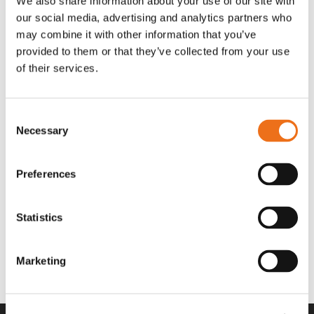
We also share information about your use of our site with
OR80013456G
A00220
our social media, advertising and analytics partners who
35 730
kr
530
kr
(ex. moms)
(ex. moms)
may combine it with other information that you’ve
provided to them or that they’ve collected from your use
of their services.
Consent
Necessary
Selection
Preferences
Statistics
Rotor teeth 8t/6k 7.5Gr/8 R6/14
Rotor teeth 8t/6k 0Gr/8 R6/14
Lägg till i varukorg
969.1865
969.1864
Marketing
2 692
kr
2 692
kr
(ex. moms)
(ex. moms)