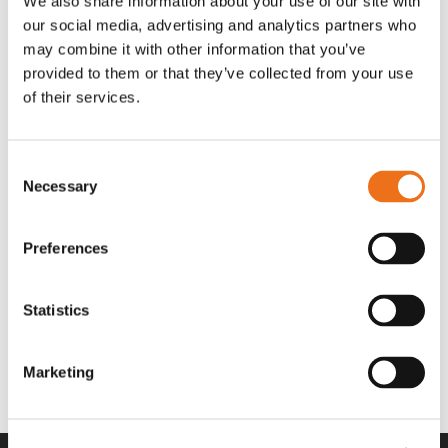
We also share information about your use of our site with
OR80013456G
A00220
our social media, advertising and analytics partners who
35 730
kr
530
kr
(ex. moms)
(ex. moms)
may combine it with other information that you’ve
provided to them or that they’ve collected from your use
of their services.
Consent
Necessary
Selection
Preferences
Statistics
Rotor teeth 8t/6k 7.5Gr/8 R6/14
Rotor teeth 8t/6k 0Gr/8 R6/14
Lägg till i varukorg
969.1865
969.1864
Marketing
2 692
kr
2 692
kr
(ex. moms)
(ex. moms)