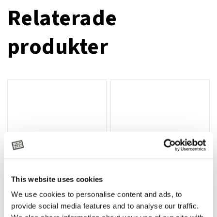
Relaterade
produkter
This website uses cookies
We use cookies to personalise content and ads, to
Rotor, komplett med slagor
Grön truckknapp
Lägg till i varukorg
provide social media features and to analyse our traffic.