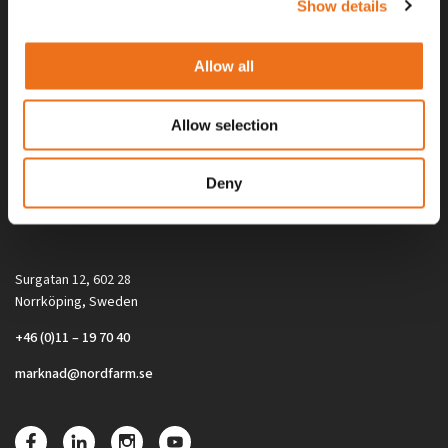
Show details
Allow all
Allow selection
Alla priser på tillbehör och tillval gäller vid köp av ny maskin. Priserna
Deny
gäller inte vid köp av enskild produkt, till exempel
reservdel. Kontakta din lokala återförsäljare för aktuella priser.
Surgatan 12, 602 28
Norrköping, Sweden
+46 (0)11 – 19 70 40
marknad@nordfarm.se