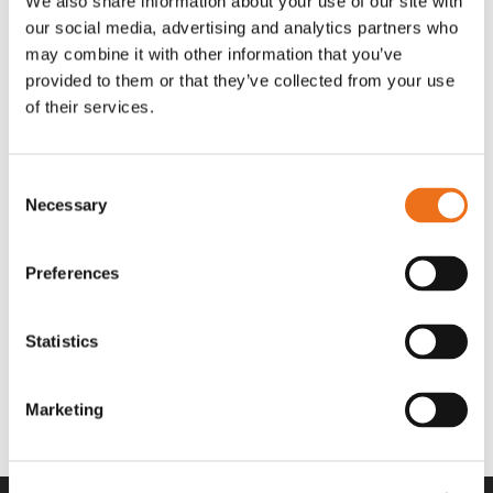
We also share information about your use of our site with
OR80013456G
A00220
our social media, advertising and analytics partners who
35 730
kr
530
kr
(ex. moms)
(ex. moms)
may combine it with other information that you’ve
provided to them or that they’ve collected from your use
of their services.
Consent
Necessary
Selection
Preferences
Statistics
Rotor teeth 8t/6k 7.5Gr/8 R6/14
Rotor teeth 8t/6k 0Gr/8 R6/14
Lägg till i varukorg
969.1865
969.1864
Marketing
2 692
kr
2 692
kr
(ex. moms)
(ex. moms)