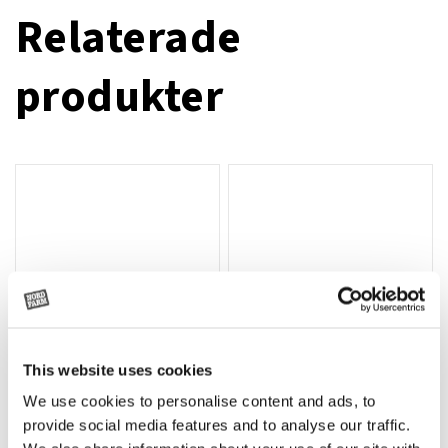
Relaterade
produkter
This website uses cookies
We use cookies to personalise content and ads, to
Rotor, komplett med slagor
Grön truckknapp
Lägg till i varukorg
provide social media features and to analyse our traffic.