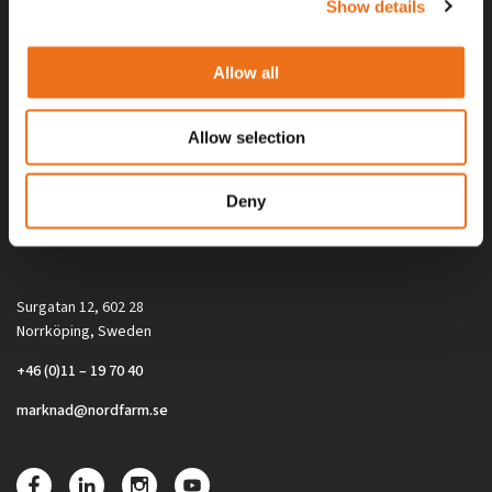
Show details
Allow all
Allow selection
Alla priser på tillbehör och tillval gäller vid köp av ny maskin. Priserna
Deny
gäller inte vid köp av enskild produkt, till exempel
reservdel. Kontakta din lokala återförsäljare för aktuella priser.
Surgatan 12, 602 28
Norrköping, Sweden
+46 (0)11 – 19 70 40
marknad@nordfarm.se