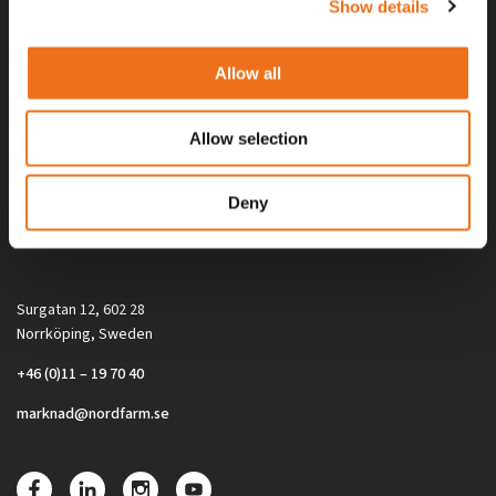
Show details
Allow all
Allow selection
Alla priser på tillbehör och tillval gäller vid köp av ny maskin. Priserna
Deny
gäller inte vid köp av enskild produkt, till exempel
reservdel. Kontakta din lokala återförsäljare för aktuella priser.
Surgatan 12, 602 28
Norrköping, Sweden
+46 (0)11 – 19 70 40
marknad@nordfarm.se