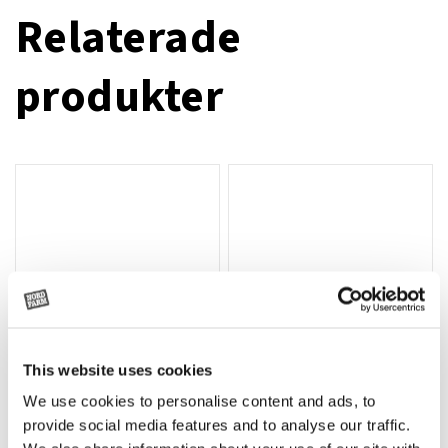
Relaterade
produkter
This website uses cookies
We use cookies to personalise content and ads, to
Rotor, komplett med slagor
Grön truckknapp
Lägg till i varukorg
provide social media features and to analyse our traffic.