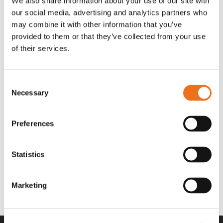
We also share information about your use of our site with
OR80013456G
A00220
our social media, advertising and analytics partners who
35 730
kr
530
kr
(ex. moms)
(ex. moms)
may combine it with other information that you’ve
provided to them or that they’ve collected from your use
of their services.
Consent
Necessary
Selection
Preferences
Statistics
Rotor teeth 8t/6k 7.5Gr/8 R6/14
Rotor teeth 8t/6k 0Gr/8 R6/14
Lägg till i varukorg
969.1865
969.1864
Marketing
2 692
kr
2 692
kr
(ex. moms)
(ex. moms)