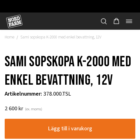
Öppn
Hoppa
navi
till
Home
Sami sopskopa K-2000 med enkel bevattning, 12V
/
innehåll
Sami sopskopa K-2000 med
enkel bevattning, 12V
Artikelnummer
:
378.000.TSL
2 600
kr
(ex. moms)
"
Lägg till i varukorg