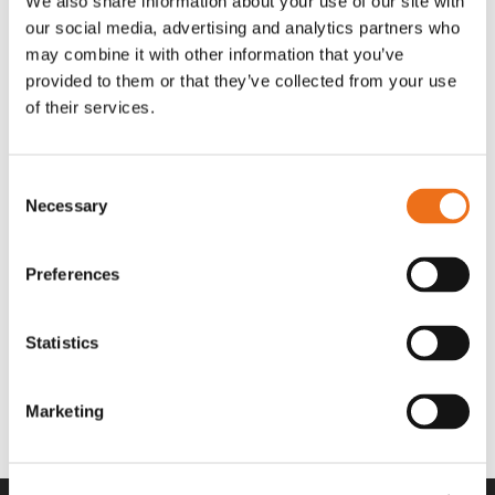
We also share information about your use of our site with
OR80013456G
A00220
our social media, advertising and analytics partners who
35 730
kr
530
kr
(ex. moms)
(ex. moms)
may combine it with other information that you’ve
provided to them or that they’ve collected from your use
of their services.
Consent
Necessary
Selection
Preferences
Statistics
Rotor teeth 8t/6k 7.5Gr/8 R6/14
Rotor teeth 8t/6k 0Gr/8 R6/14
Lägg till i varukorg
969.1865
969.1864
Marketing
2 692
kr
2 692
kr
(ex. moms)
(ex. moms)