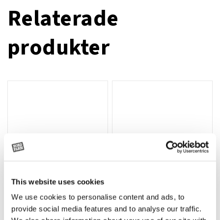
Relaterade
produkter
This website uses cookies
We use cookies to personalise content and ads, to
Rotor, komplett med slagor
Grön truckknapp
Lägg till i varukorg
provide social media features and to analyse our traffic.