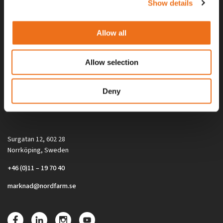
Show details
Allow all
Allow selection
Alla priser på tillbehör och tillval gäller vid köp av ny maskin. Priserna
Deny
gäller inte vid köp av enskild produkt, till exempel
reservdel. Kontakta din lokala återförsäljare för aktuella priser.
Surgatan 12, 602 28
Norrköping, Sweden
+46 (0)11 – 19 70 40
marknad@nordfarm.se