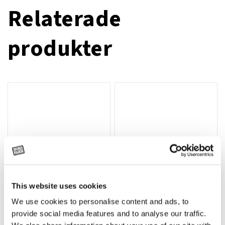
Relaterade
produkter
This website uses cookies
We use cookies to personalise content and ads, to
Rotor, komplett med slagor
Grön truckknapp
Lägg till i varukorg
provide social media features and to analyse our traffic.