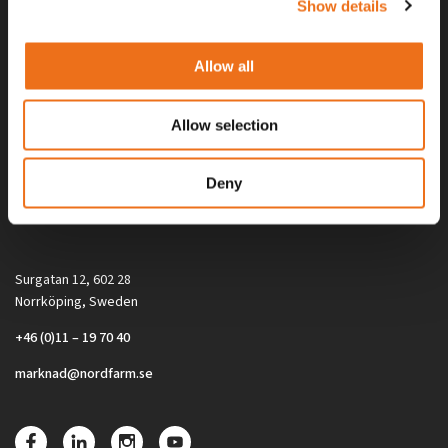
Show details
Allow all
Allow selection
Alla priser på tillbehör och tillval gäller vid köp av ny maskin. Priserna
Deny
gäller inte vid köp av enskild produkt, till exempel
reservdel. Kontakta din lokala återförsäljare för aktuella priser.
Surgatan 12, 602 28
Norrköping, Sweden
+46 (0)11 – 19 70 40
marknad@nordfarm.se