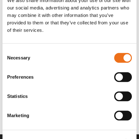
We also share information about your use of our site with
OR80013456G
A00220
our social media, advertising and analytics partners who
35 730
kr
530
kr
(ex. moms)
(ex. moms)
may combine it with other information that you’ve
provided to them or that they’ve collected from your use
of their services.
Consent
Necessary
Selection
Preferences
Statistics
Rotor teeth 8t/6k 7.5Gr/8 R6/14
Rotor teeth 8t/6k 0Gr/8 R6/14
Lägg till i varukorg
969.1865
969.1864
Marketing
2 692
kr
2 692
kr
(ex. moms)
(ex. moms)