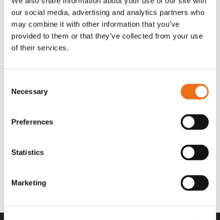
We also share information about your use of our site with
OR80013456G
A00220
our social media, advertising and analytics partners who
35 730
kr
530
kr
(ex. moms)
(ex. moms)
may combine it with other information that you’ve
provided to them or that they’ve collected from your use
of their services.
Consent
Necessary
Selection
Preferences
Statistics
Rotor teeth 8t/6k 7.5Gr/8 R6/14
Rotor teeth 8t/6k 0Gr/8 R6/14
Lägg till i varukorg
969.1865
969.1864
Marketing
2 692
kr
2 692
kr
(ex. moms)
(ex. moms)