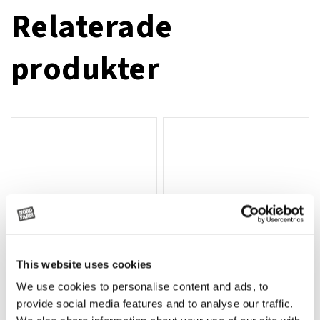
Relaterade
produkter
This website uses cookies
We use cookies to personalise content and ads, to
Rotor, komplett med slagor
Grön truckknapp
Lägg till i varukorg
provide social media features and to analyse our traffic.