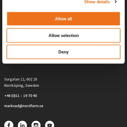
Show details
Allow all
Allow selection
Alla priser på tillbehör och tillval gäller vid köp av ny maskin. Priserna
Deny
gäller inte vid köp av enskild produkt, till exempel
reservdel. Kontakta din lokala återförsäljare för aktuella priser.
Surgatan 12, 602 28
Norrköping, Sweden
+46 (0)11 – 19 70 40
marknad@nordfarm.se