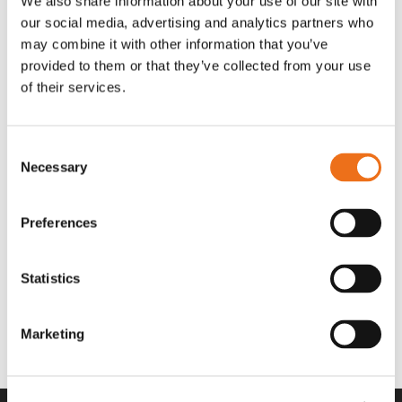
We also share information about your use of our site with
OR80013456G
A00220
our social media, advertising and analytics partners who
35 730
kr
530
kr
(ex. moms)
(ex. moms)
may combine it with other information that you’ve
provided to them or that they’ve collected from your use
of their services.
Consent
Necessary
Selection
Preferences
Statistics
Rotor teeth 8t/6k 7.5Gr/8 R6/14
Rotor teeth 8t/6k 0Gr/8 R6/14
Lägg till i varukorg
969.1865
969.1864
Marketing
2 692
kr
2 692
kr
(ex. moms)
(ex. moms)