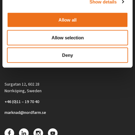
Show details
Allow all
Allow selection
Alla priser på tillbehör och tillval gäller vid köp av ny maskin. Priserna
Deny
gäller inte vid köp av enskild produkt, till exempel
reservdel. Kontakta din lokala återförsäljare för aktuella priser.
Surgatan 12, 602 28
Norrköping, Sweden
+46 (0)11 – 19 70 40
marknad@nordfarm.se