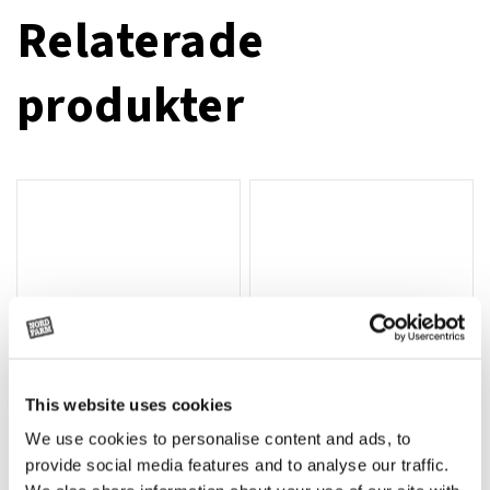
Relaterade
produkter
This website uses cookies
We use cookies to personalise content and ads, to
Rotor, komplett med slagor
Grön truckknapp
Lägg till i varukorg
provide social media features and to analyse our traffic.