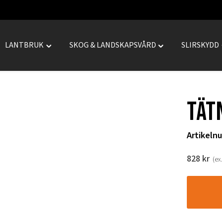
LANTBRUK
SKOG & LANDSKAPSVÅRD
SLIRSKYDD
le
Toggle
Toggle
REPRENAD"
"LANTBRUK"
"SKOG
menu
&
LANDSKAPSVÅRD
Tät
menu
Artikeln
828
kr
(ex