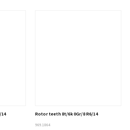
/14
Rotor teeth 8t/6k 0Gr/8 R6/14
Lägg till i varukorg
969.1864