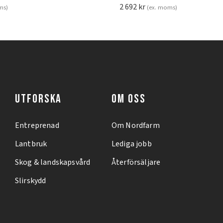
2 692
kr
ms)
(ex. moms)
UTFORSKA
OM OSS
Entreprenad
Om Nordfarm
Lantbruk
Lediga jobb
Skog & landskapsvård
Återförsäljare
Slirskydd