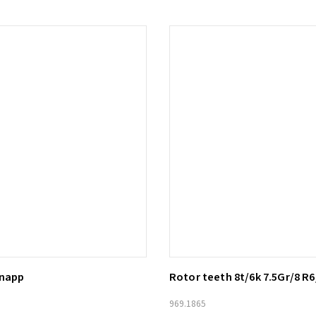
knapp
Rotor teeth 8t/6k 7.5Gr/8 R6
ill i varukorg
Lägg till i varukorg
969.1865