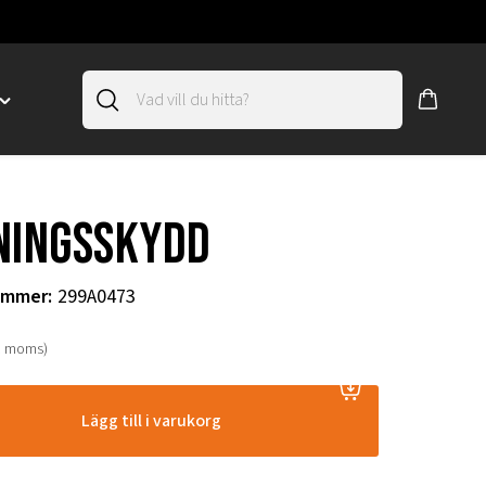
Toggle
"SLIRSKYDD"
menu
"
ningsskydd
ummer
:
299A0473
. moms)
Lägg till i varukorg