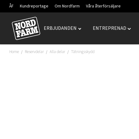
ÅF
Kundreportage
Om Nordfarm
Våra återförsäljare
ERBJUDANDEN
ENTREPRENAD
Hoppa
Toggle
Togg
till
"ERBJUDANDEN"
"ENT
innehåll
menu
menu
Home
Reservdelar
Alla delar
Tätningsskydd
/
/
/