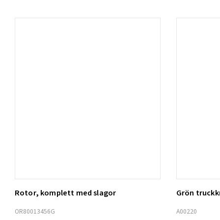
Rotor, komplett med slagor
Grön truck
Lägg t
OR80013456G
A00220