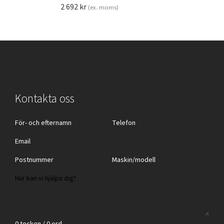
2 692
kr
(ex. moms)
Kontakta oss