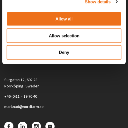
Show details
Allow all
Allow selection
Alla priser på tillbehör och tillval gäller vid köp av ny maskin. Priserna
Deny
gäller inte vid köp av enskild produkt, till exempel
reservdel. Kontakta din lokala återförsäljare för aktuella priser.
Surgatan 12, 602 28
Norrköping, Sweden
+46 (0)11 – 19 70 40
marknad@nordfarm.se