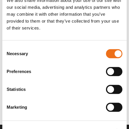
We also share information about your use of our site with
OR80013456G
A00220
our social media, advertising and analytics partners who
35 730
kr
530
kr
(ex. moms)
(ex. moms)
may combine it with other information that you’ve
provided to them or that they’ve collected from your use
of their services.
Consent
Necessary
Selection
Preferences
Statistics
Rotor teeth 8t/6k 7.5Gr/8 R6/14
Rotor teeth 8t/6k 0Gr/8 R6/14
Lägg till i varukorg
969.1865
969.1864
Marketing
2 692
kr
2 692
kr
(ex. moms)
(ex. moms)