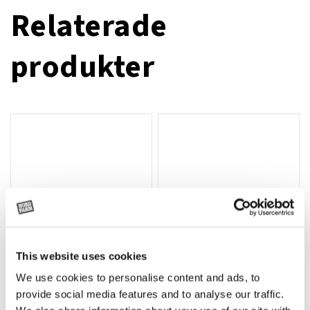
Relaterade
produkter
This website uses cookies
We use cookies to personalise content and ads, to
Rotor, komplett med slagor
Grön truckknapp
Lägg till i varukorg
provide social media features and to analyse our traffic.