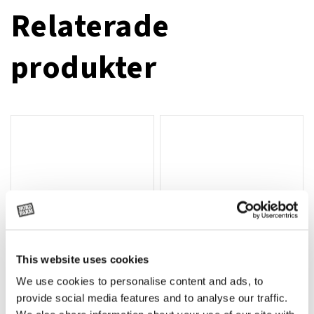
Relaterade
produkter
This website uses cookies
We use cookies to personalise content and ads, to
Rotor, komplett med slagor
Grön truckknapp
Lägg till i varukorg
provide social media features and to analyse our traffic.