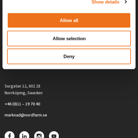
Show details
Allow all
Allow selection
Alla priser på tillbehör och tillval gäller vid köp av ny maskin. Priserna
Deny
gäller inte vid köp av enskild produkt, till exempel
reservdel. Kontakta din lokala återförsäljare för aktuella priser.
Surgatan 12, 602 28
Norrköping, Sweden
+46 (0)11 – 19 70 40
marknad@nordfarm.se