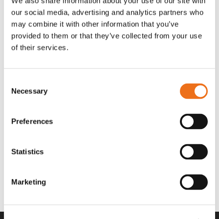
We also share information about your use of our site with
OR80013456G
A00220
our social media, advertising and analytics partners who
35 730
kr
530
kr
(ex. moms)
(ex. moms)
may combine it with other information that you’ve
provided to them or that they’ve collected from your use
of their services.
Consent
Necessary
Selection
Preferences
Statistics
Rotor teeth 8t/6k 7.5Gr/8 R6/14
Rotor teeth 8t/6k 0Gr/8 R6/14
Lägg till i varukorg
969.1865
969.1864
Marketing
2 692
kr
2 692
kr
(ex. moms)
(ex. moms)