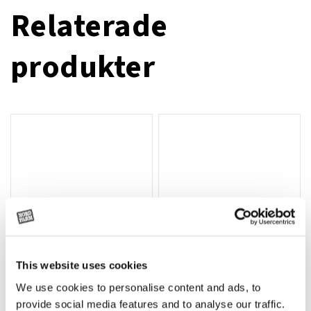
Relaterade
produkter
This website uses cookies
We use cookies to personalise content and ads, to
Rotor, komplett med slagor
Grön truckknapp
Lägg till i varukorg
provide social media features and to analyse our traffic.