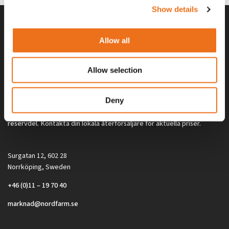
Show details
Allow all
Allow selection
Deny
Alla priser på tillbehör och tillval gäller vid köp av ny maskin. Priserna
gäller inte vid köp av enskild produkt, till exempel
reservdel. Kontakta din lokala återförsäljare för aktuella priser.
Surgatan 12, 602 28
Norrköping, Sweden
+46 (0)11 – 19 70 40
marknad@nordfarm.se