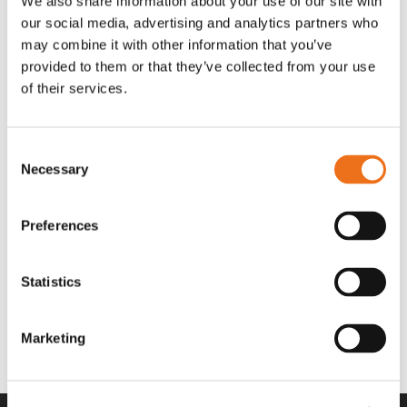
We also share information about your use of our site with
OR80013456G
A00220
our social media, advertising and analytics partners who
35 730
kr
530
kr
(ex. moms)
(ex. moms)
may combine it with other information that you’ve
provided to them or that they’ve collected from your use
of their services.
Consent
Necessary
Selection
Preferences
Statistics
Rotor teeth 8t/6k 7.5Gr/8 R6/14
Rotor teeth 8t/6k 0Gr/8 R6/14
Lägg till i varukorg
969.1865
969.1864
Marketing
2 692
kr
2 692
kr
(ex. moms)
(ex. moms)