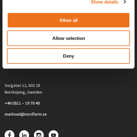
Show details
Allow all
Allow selection
Alla priser på tillbehör och tillval gäller vid köp av ny maskin. Priserna
Deny
gäller inte vid köp av enskild produkt, till exempel
reservdel. Kontakta din lokala återförsäljare för aktuella priser.
Surgatan 12, 602 28
Norrköping, Sweden
+46 (0)11 – 19 70 40
marknad@nordfarm.se