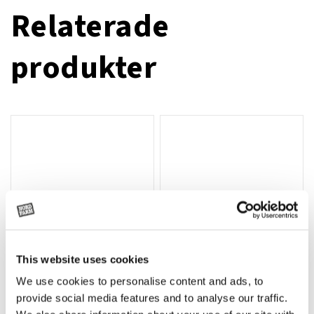
Relaterade
produkter
This website uses cookies
We use cookies to personalise content and ads, to
Rotor, komplett med slagor
Grön truckknapp
Lägg till i varukorg
provide social media features and to analyse our traffic.