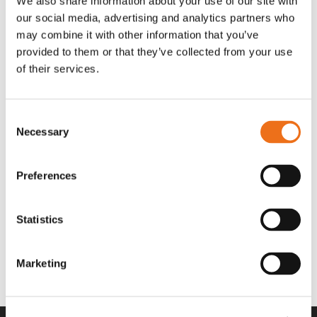
We also share information about your use of our site with
OR80013456G
A00220
our social media, advertising and analytics partners who
35 730
kr
530
kr
(ex. moms)
(ex. moms)
may combine it with other information that you’ve
provided to them or that they’ve collected from your use
of their services.
Consent
Necessary
Selection
Preferences
Statistics
Rotor teeth 8t/6k 7.5Gr/8 R6/14
Rotor teeth 8t/6k 0Gr/8 R6/14
Lägg till i varukorg
969.1865
969.1864
Marketing
2 692
kr
2 692
kr
(ex. moms)
(ex. moms)