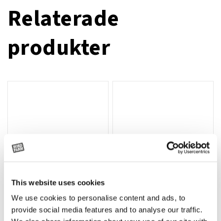
Relaterade
produkter
This website uses cookies
We use cookies to personalise content and ads, to
Rotor, komplett med slagor
Grön truckknapp
Lägg till i varukorg
provide social media features and to analyse our traffic.