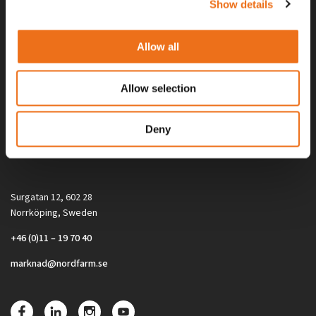
Show details
Allow all
Allow selection
Alla priser på tillbehör och tillval gäller vid köp av ny maskin. Priserna
Deny
gäller inte vid köp av enskild produkt, till exempel
reservdel. Kontakta din lokala återförsäljare för aktuella priser.
Surgatan 12, 602 28
Norrköping, Sweden
+46 (0)11 – 19 70 40
marknad@nordfarm.se