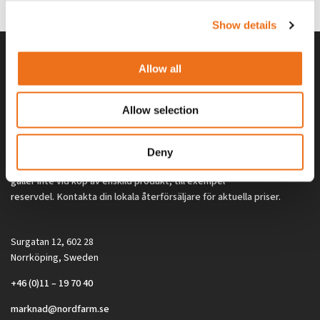
2 692
kr
2 692
kr
(ex. moms)
(ex. moms)
Show details
Allow all
Allow selection
Deny
Alla priser på tillbehör och tillval gäller vid köp av ny maskin. Priserna
gäller inte vid köp av enskild produkt, till exempel
reservdel. Kontakta din lokala återförsäljare för aktuella priser.
Surgatan 12, 602 28
Norrköping, Sweden
+46 (0)11 – 19 70 40
marknad@nordfarm.se