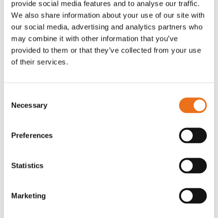
provide social media features and to analyse our traffic.
Rotor, komplett med slagor
Grön truckknapp
We also share information about your use of our site with
Lägg till i varukorg
our social media, advertising and analytics partners who
OR80013456G
A00220
may combine it with other information that you’ve
35 730
kr
530
kr
(ex. moms)
(ex. moms)
provided to them or that they’ve collected from your use
of their services.
Consent
Necessary
Selection
Preferences
Statistics
Rotor teeth 8t/6k 7.5Gr/8 R6/14
Rotor teeth 8t/6k 0Gr/8 R6/14
Lägg till i varukorg
Marketing
969.1865
969.1864