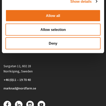
Show details
Allow all
Allow selection
Alla priser på tillbehör och tillval gäller vid köp av ny maskin. Priserna
Deny
gäller inte vid köp av enskild produkt, till exempel
reservdel. Kontakta din lokala återförsäljare för aktuella priser.
Surgatan 12, 602 28
Norrköping, Sweden
+46 (0)11 – 19 70 40
marknad@nordfarm.se