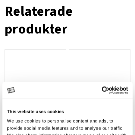
Relaterade
produkter
This website uses cookies
We use cookies to personalise content and ads, to
Rotor, komplett med slagor
Grön truckknapp
Lägg till i varukorg
provide social media features and to analyse our traffic.