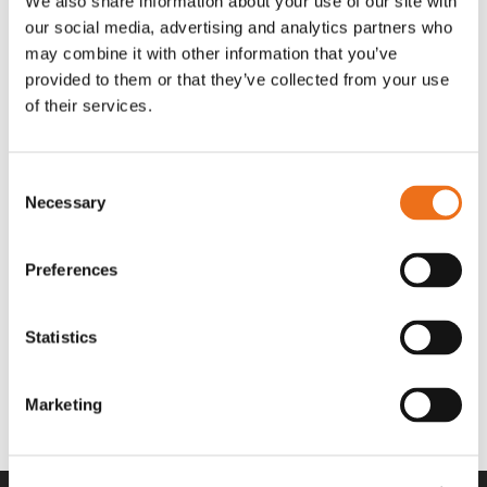
We also share information about your use of our site with
OR80013456G
A00220
our social media, advertising and analytics partners who
35 730
kr
530
kr
(ex. moms)
(ex. moms)
may combine it with other information that you’ve
provided to them or that they’ve collected from your use
of their services.
Consent
Necessary
Selection
Preferences
Statistics
Rotor teeth 8t/6k 7.5Gr/8 R6/14
Rotor teeth 8t/6k 0Gr/8 R6/14
Lägg till i varukorg
969.1865
969.1864
Marketing
2 692
kr
2 692
kr
(ex. moms)
(ex. moms)