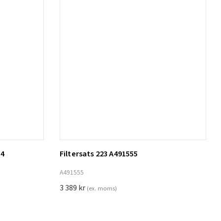
14
Filtersats 223 A491555
Lägg till i varukorg
A491555
3 389
kr
(ex. moms)