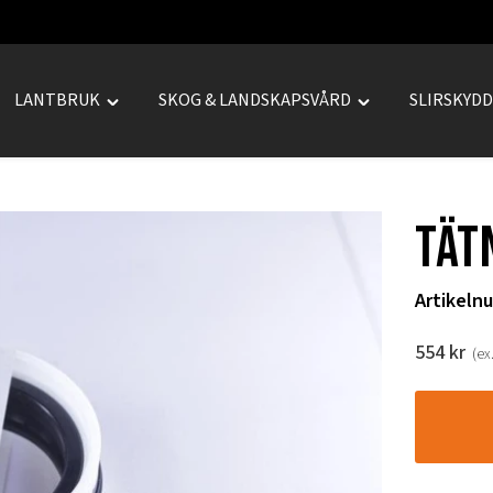
LANTBRUK
SKOG & LANDSKAPSVÅRD
SLIRSKYD
le
Toggle
Toggle
REPRENAD"
"LANTBRUK"
"SKOG
u
menu
&
LANDSKAPSVÅRD
Tät
menu
Artikeln
554
kr
(ex