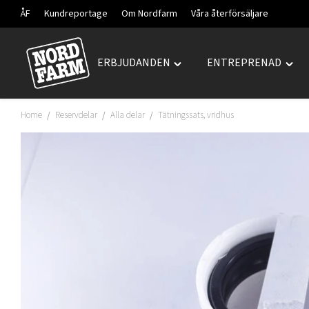
ÅF
Kundreportage
Om Nordfarm
Våra återförsäljare
ERBJUDANDEN
ENTREPRENAD
Hoppa
Toggle
Togg
till
"ERBJUDANDEN"
"ENT
innehåll
menu
men
Home
Reservdelar
Alla delar
Tätningssats, vridhus
/
/
/