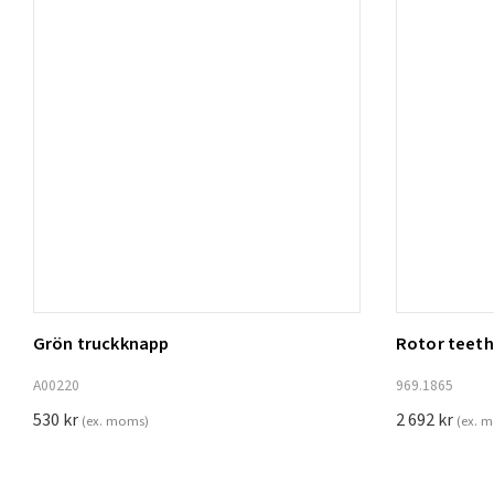
Grön truckknapp
Rotor teeth 
Lägg t
A00220
969.1865
530
kr
2 692
kr
(ex. moms)
(ex. 