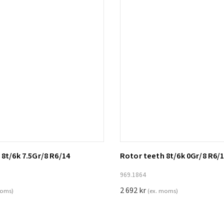
8t/6k 7.5Gr/8 R6/14
Rotor teeth 8t/6k 0Gr/8 R6/
ill i varukorg
Lägg till i varukorg
969.1864
2 692
kr
moms)
(ex. moms)