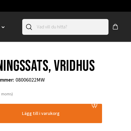
D
Toggle
"SLIRSKYDD"
menu
"
ningssats, vridhus
ummer
:
08006022MW
. moms)
Lägg till i varukorg