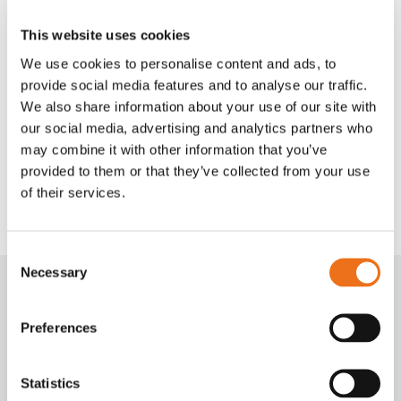
Bättre djurhälsa och högre lönsamhet
This website uses cookies
We use cookies to personalise content and ads, to
När fodret hålls fräscht och jämnt blandat under hela dagen
provide social media features and to analyse our traffic.
stimuleras foderintaget – särskilt bland lägre rankade djur.
We also share information about your use of our site with
Minskad sortering och förbättrad tillgänglighet skapar en
our social media, advertising and analytics partners who
lugnare foderplats, förbättrar mjölk- eller köttproduktion
may combine it with other information that you’ve
och bidrar till ökad fertilitet och bättre allmäntillstånd i
provided to them or that they’ve collected from your use
of their services.
besättningen.
Consent
Necessary
Selection
Preferences
Statistics