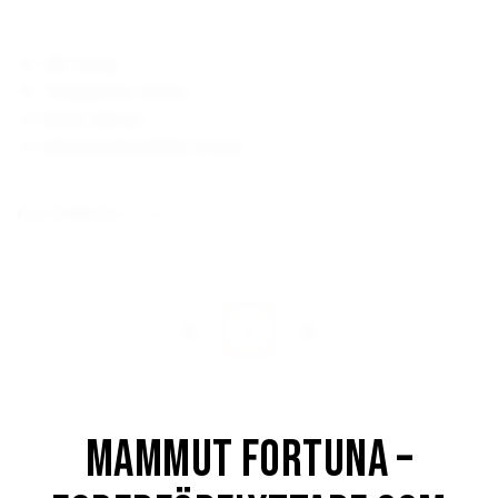
000.00.000.02
Vikt: 350 kg
Trumdiameter 720 mm
Bredd: 1350 mm
Rekommenderat flöde: 30 l/min
74 600
kr
Från:
(ex. moms)
1
Mammut Fortuna –