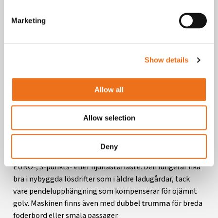
Marketing
Show details
Allow all
EN LÖSNING FÖR ALLA STALL
Allow selection
Fortuna finns i flera utföranden och kan enkelt monteras
Deny
på traktor, lastmaskin eller annan redskapsbärare via
EURO-, 3-punkts- eller hjullastarfäste. Den fungerar lika
bra i nybyggda lösdrifter som i äldre ladugårdar, tack
vare pendelupphängning som kompenserar för ojämnt
golv. Maskinen finns även med
dubbel trumma
för breda
foderbord eller smala passager.