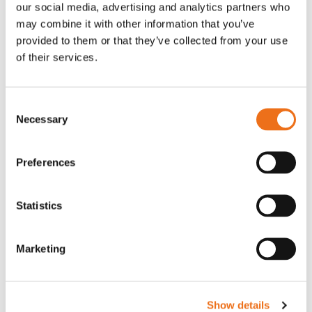
our social media, advertising and analytics partners who
När någon börjar eller slutar hos er återförsäljare ska det
may combine it with other information that you’ve
anmälas till oss via formulären nedan. Detta är en del av vår
provided to them or that they’ve collected from your use
etablerade rutin för att säkerställa att nya medarbetare får
of their services.
sina inloggningsuppgifter till NF-portalen och att vi har
korrekta kontaktuppgifter tillgängliga. Spara gärna denna
sida som ett bokmärke för enkel åtkomst vid framtida
Consent
Necessary
förändringar.
Selection
Preferences
Statistics
Marketing
Show details