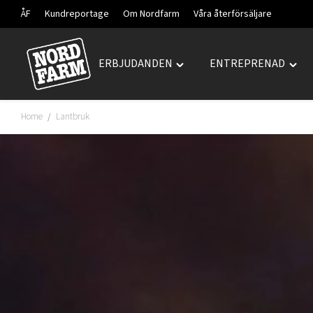
ÅF
Kundreportage
Om Nordfarm
Våra återförsäljare
ERBJUDANDEN
ENTREPRENAD
Hoppa
Toggle
Togg
till
"ERBJUDANDEN"
"ENT
innehåll
menu
men
Home
Lantbruk
/