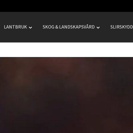
LANTBRUK
SKOG & LANDSKAPSVÅRD
SLIRSKYD
le
Toggle
Toggle
REPRENAD"
"LANTBRUK"
"SKOG
u
menu
&
LANDSKAPSVÅRD
menu