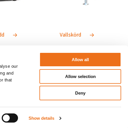
ådd
Vallskörd
Allow all
alyse our
ing and
Allow selection
r that
Deny
Show details