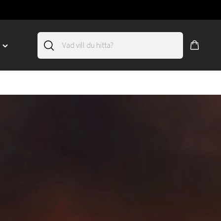
D
Toggle
"SLIRSKYDD"
menu
"